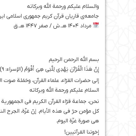
والسلام علیکم ورحمة الله وبرکاته
جامعه‌ی قاریان قرآن کریم جمهوری اسلامی ایر
مرداد ۱۴۰۴ هـ.ش / صفر ۱۴۴۷ هـ.ق
بسم الله الرحمن الرحیم
إِنَّ هَذَا الْقُرْآنَ يَهْدِي لِلَّتِي هِيَ أَقْوَمُ (الإسراء: ۹)
إلى حضرات القرّاء، علماء القرآن، وحَمَلة صوت
السلام عليكم ورحمة الله وبركاته
نحن، جماعة قرّاء القرآن الكريم في الجمهورية 
كل مؤمن حرّ في هذه الأيام. إنّ غزّة، الجرح ال
هي صورة غزّة اليوم.
إخوتنا القرآنيين!