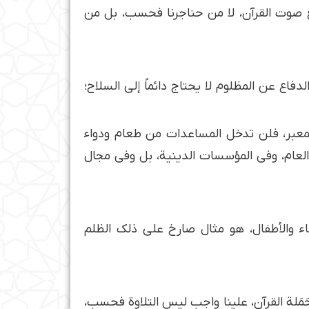
سمع صوت القرآن، لا من حناجرنا فحسب، بل من
لدفاع عن المظلوم لا يحتاج دائماً إلى السلاح؛
المعبر، فلن تدخل المساعدات من طعام ودواء
العام، وفي المؤسسات الدينية، بل وفي مجال
ساء والأطفال، هو مثال صارخ على ذلك الظلم
 حَمَلة القرآن، علينا واجب ليس التلاوة فحسب،