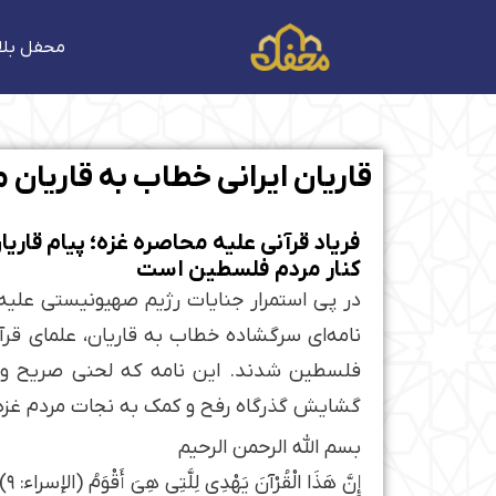
فتن
ه
محفل بلا
حتوا
قاریان ایرانی خطاب به قاریان
فریاد قرآنی علیه محاصره غزه؛ پیام قاری
کنار مردم فلسطین است
در پی استمرار جنایات رژیم صهیونیستی علیه 
نامه‌ای سرگشاده خطاب به قاریان، علمای قرآ
فلسطین شدند. این نامه که لحنی صریح و آمی
گشایش گذرگاه رفح و کمک به نجات مردم غزه 
بسم الله الرحمن الرحیم
إِنَّ هَذَا الْقُرْآنَ يَهْدِي لِلَّتِي هِيَ أَقْوَمُ (الإسراء: ۹)