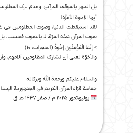
بل الجهر بالموقف القرآني، وعدم ترك المظلوم
أيها الإخوة الأعزّة!
لقد استيقظت الدنيا، وصوت المظلومين في غزّة
صوت القرآن هذه المرّة، لا بالصوت فحسب، بل 
> إِنَّمَا الْمُؤْمِنُونَ إِخْوَةٌ (الحجرات: ۱۰)
والأخوّة تعني أن نشارك المظلومين آلامهم، و
والسلام عليكم ورحمة الله وبركاته
جماعة قرّاء القرآن الكريم في الجمهورية الإسلامي
یولیو،تموز ٢٠٢٥ م / صفر ١٤٤۷ هـ.ق