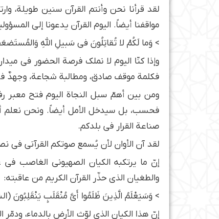
لقد قرأنا نحن وأنتم القرآن سنين طويلة، وار
مواقفنا أيضاً. اليوم القرآن يدعونا إلى المسؤول
> وَما لَكُمْ لا تُقاتِلُونَ في سَبيلِ اللَّهِ وَالمُستَضعَفي
وإذا كنّا اليوم لا نملك فرصة الحضور في ميدان 
فكلمة موقف صادق، ومطالبة شجاعة، وجهدٌ في 
ومن بين أهمّ سبل النجاة اليوم فتح معبر رف
فحسب، بل سيدخل الأمل أيضاً. ونحن نعلم أن 
صناعة القرار في بلدكم.
لقد آن الأوان لأن يُسمع صوتكم القرآني في ن
إنّ ما يرتكبه الكيان الصهيوني الغاصب في غ
والطغيان الذي حذّر القرآن الكريم من عاقبته:
> وَسَيَعْلَمُ الَّذِينَ ظَلَمُوا أَيَّ مُنْقَلَبٍ يَنْقَلِبُونَ (الش
إنّ هذا الكيان الذي لوّث الأرض بالدماء، ودمّر