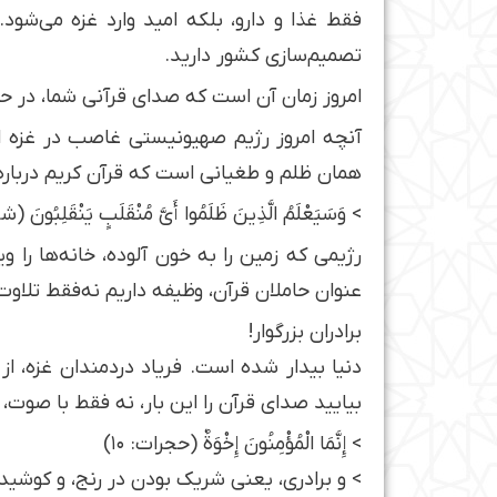
فقط غذا و دارو، بلکه امید وارد غزه می‌شود
تصمیم‌سازی کشور دارید.
امروز زمان آن است که صدای قرآنی شما، در ح
آنچه امروز رژیم صهیونیستی غاصب در غزه انجا
همان ظلم و طغیانی است که قرآن کریم دربار
> وَسَيَعْلَمُ الَّذِينَ ظَلَمُوا أَيَّ مُنْقَلَبٍ يَنْقَلِبُونَ (شعرا
رژیمی که زمین را به خون آلوده، خانه‌ها را و
عنوان حاملان قرآن، وظیفه داریم نه‌فقط تلاوت، 
برادران بزرگوار!
دنیا بیدار شده است. فریاد دردمندان غزه، از
بیایید صدای قرآن را این بار، نه فقط با صوت،
> إِنَّمَا الْمُؤْمِنُونَ إِخْوَةٌ (حجرات: ۱۰)
> و برادری، یعنی شریک بودن در رنج، و کوشی