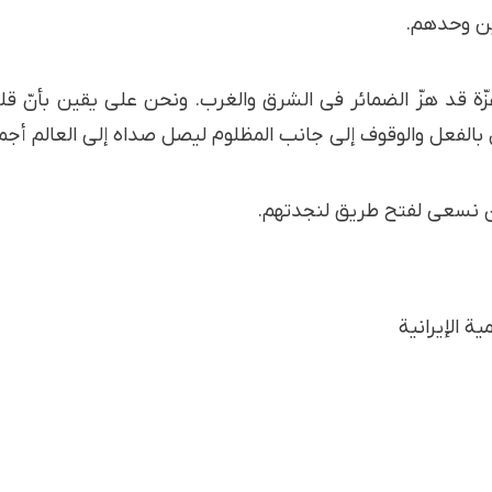
ين وحدهم.
 قد هزّ الضمائر في الشرق والغرب. ونحن على يقين بأنّ قلوبك
بالفعل والوقوف إلى جانب المظلوم ليصل صداه إلى العالم أجم
أن نسعى لفتح طريق لنجدتهم.
ة الإيرانية