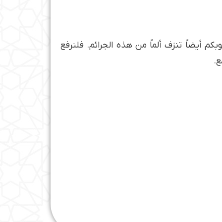
م أيضاً تنزف ألماً من هذه الجرائم. فلنرفع
ع.