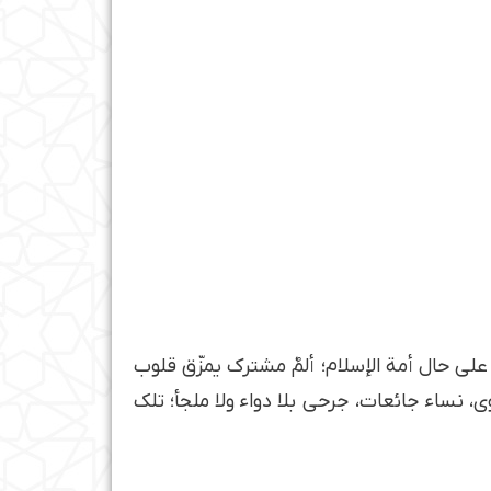
 على حال أمة الإسلام؛ ألمٌ مشترك يمزّق قلوب
وى، نساء جائعات، جرحى بلا دواء ولا ملجأ؛ تلك