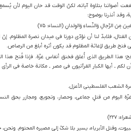
تفعت أصواتنا بتلاوة آياته، لكنّ الوقت قد حان اليوم لأن يُ
ية، وقد أنذرنا بوضوح:
نَ مِنَ الرِّجالِ وَالنِّساءِ وَالوِلدانِ (النساء: ۷۵)
القتال، فلابدّ لنا أن نؤدّي دورنا في ميدان نصرة المظلوم. إنّ ا
فتح طريق لإغاثة المظلوم قد يكون أثره أبلغ من الرصاص.
ح؛ هذا الطريق الذي أُغلق فخنق أنفاس غزّة. فإذا فُتح هذا 
لكم ـ أيها الكبار القرآنيون في مصر ـ مكانة خاصة في الرأي 
صرة الشعب الفلسطيني الأعزل.
زّة اليوم من قتلٍ جماعي، وحصار، وتجويع، ومجازر بحق الن
عراء: ۲۲۷)
 البيوت، وقتل الأبرياء، يسير بلا شكّ إلى مصيره المحتوم. ونحن،