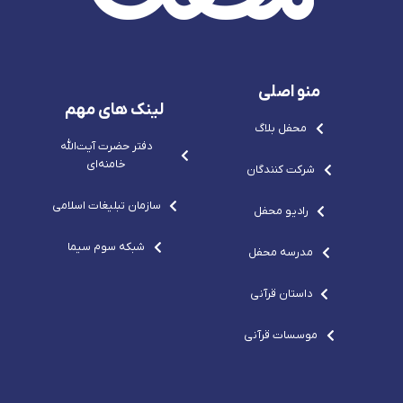
r
e
-
o
e
p
s
m
p
o
v
o
-
g
-
c
r
c
o
e
منو اصلی
o
m
p
m
o
لینک های مهم
-
محفل بلاگ
c
o
دفتر حضرت آيت‌الله‌
m
خامنه‌ای
شرکت کنندگان
سازمان تبلیغات اسلامی
رادیو محفل
شبکه سوم سیما
مدرسه محفل
داستان قرآنی
موسسات قرآنی