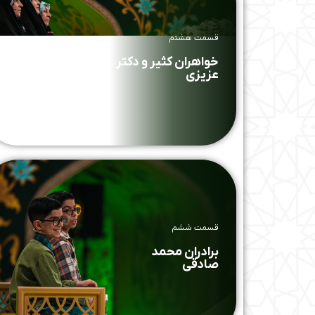
قسمت هشتم
خواهران کثیر و دکتر
عزیزی
قسمت ششم
برادران محمد
صادقی