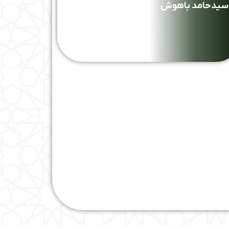
سیدحامد باهوش