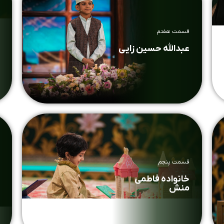
قسمت هفتم
عبدالله حسین زایی
قسمت پنجم
خانواده فاطمی
منش