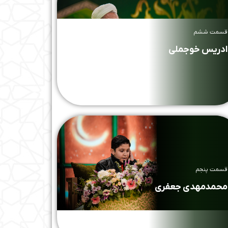
قسمت ششم
ادریس خوجملی
قسمت پنجم
محمدمهدی جعفری