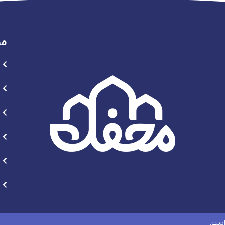
من
است.