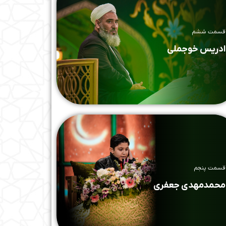
قسمت ششم
ادریس خوجملی
قسمت پنجم
محمدمهدی جعفری