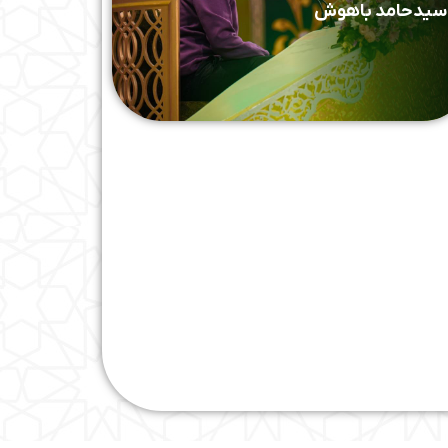
سیدحامد باهوش