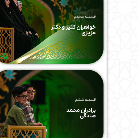
قسمت هشتم
خواهران کثیر و دکتر
عزیزی
قسمت ششم
برادران محمد
صادقی