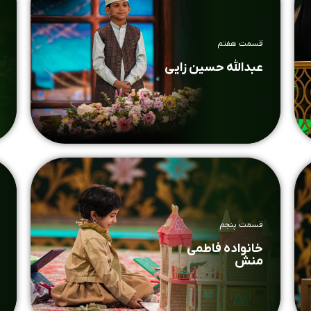
قسمت هفتم
عبدالله حسین زایی
قسمت پنجم
خانواده فاطمی
منش