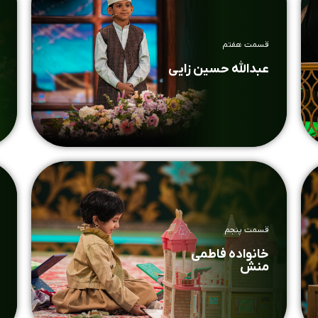
قسمت هفتم
عبدالله حسین زایی
قسمت پنجم
خانواده فاطمی
منش