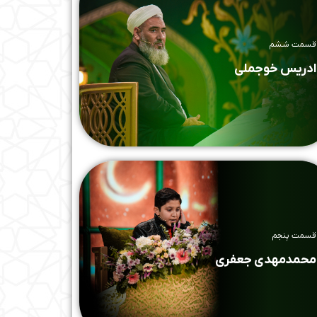
قسمت ششم
ادریس خوجملی
قسمت پنجم
محمدمهدی جعفری