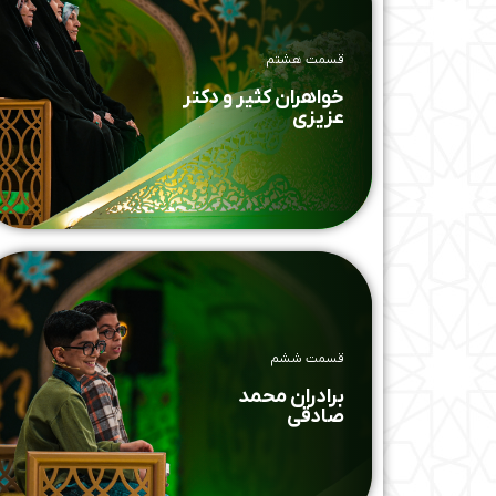
قسمت هشتم
خواهران کثیر و دکتر
عزیزی
قسمت ششم
برادران محمد
صادقی