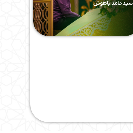
سیدحامد باهوش