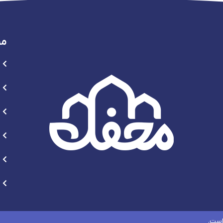
من
است.