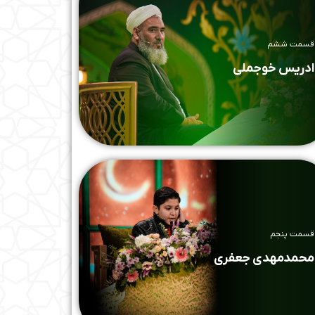
قسمت ششم
ادریس خوجملی
قسمت پنجم
محمدمهدی جعفری