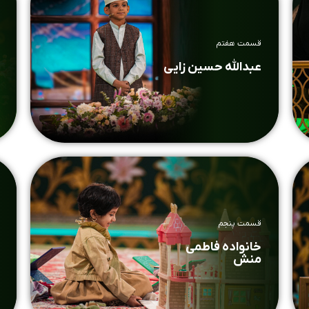
قسمت هفتم
عبدالله حسین زایی
قسمت پنجم
خانواده فاطمی
منش