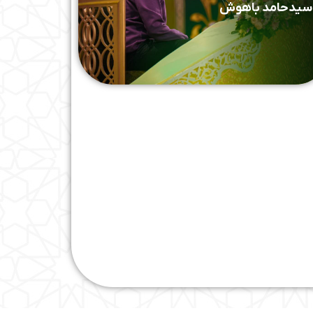
سیدحامد باهوش