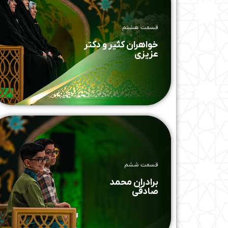
قسمت هشتم
خواهران کثیر و دکتر
عزیزی
قسمت ششم
برادران محمد
صادقی