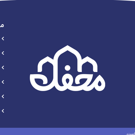
من
است.