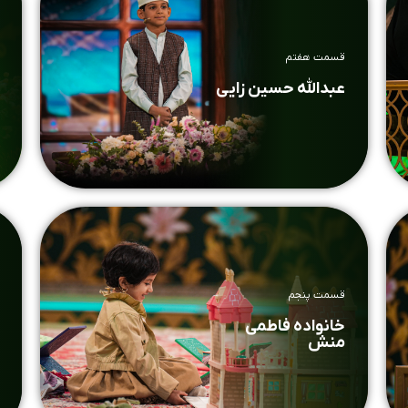
قسمت هفتم
عبدالله حسین زایی
قسمت پنجم
خانواده فاطمی
منش