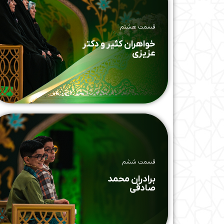
قسمت هشتم
خواهران کثیر و دکتر
عزیزی
قسمت ششم
برادران محمد
صادقی