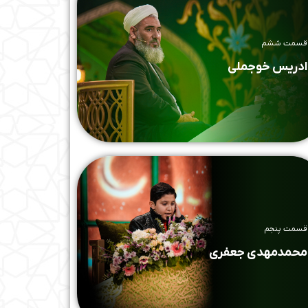
قسمت ششم
ادریس خوجملی
قسمت پنجم
محمدمهدی جعفری