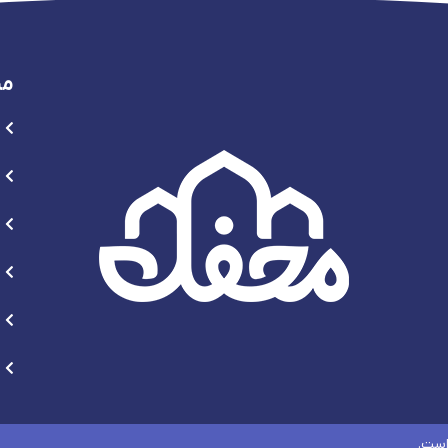
من
است.