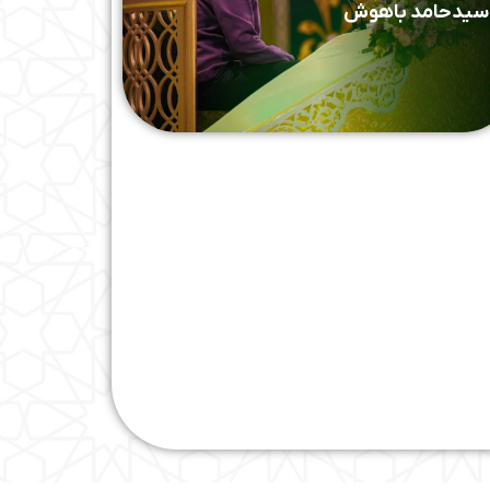
سیدحامد باهوش