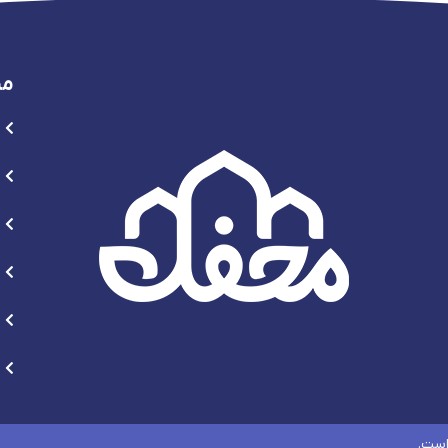
من
است.