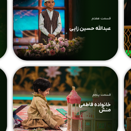
قسمت هفتم
عبدالله حسین زایی
قسمت پنجم
خانواده فاطمی
منش