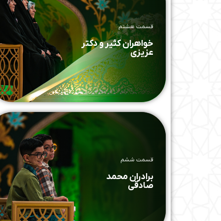
قسمت هشتم
خواهران کثیر و دکتر
عزیزی
قسمت ششم
برادران محمد
صادقی