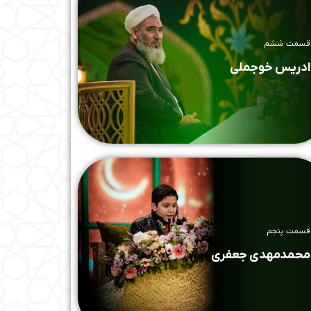
قسمت ششم
ادریس خوجملی
قسمت پنجم
محمدمهدی جعفری