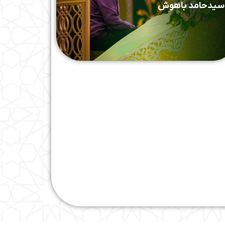
سیدحامد باهوش