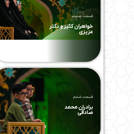
قسمت هشتم
خواهران کثیر و دکتر
عزیزی
قسمت ششم
برادران محمد
صادقی