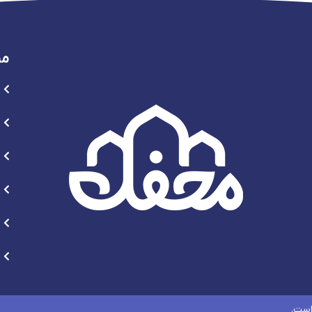
من
است.