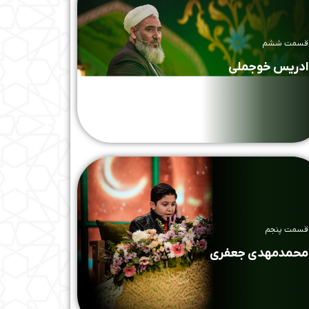
قسمت ششم
ادریس خوجملی
قسمت پنجم
محمدمهدی جعفری