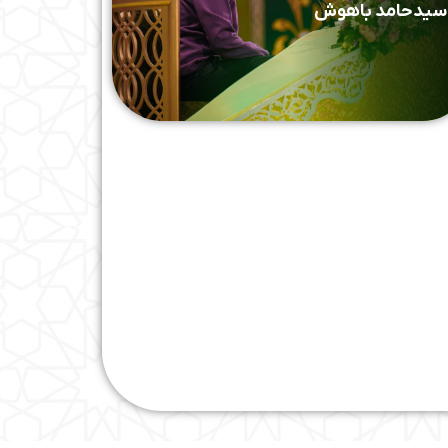
سیدحامد باهوش