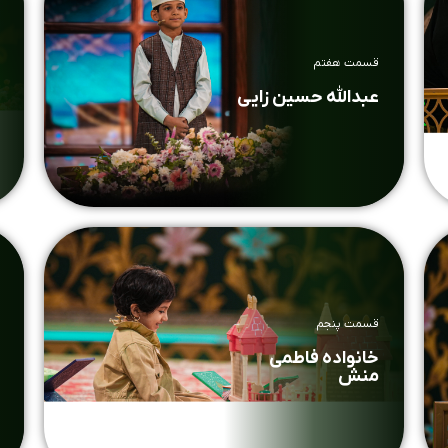
قسمت هفتم
عبدالله حسین زایی
قسمت پنجم
خانواده فاطمی
منش