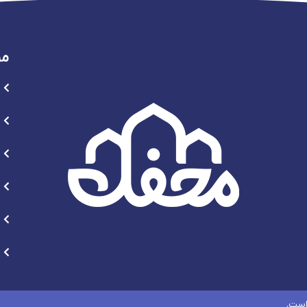
من
است.