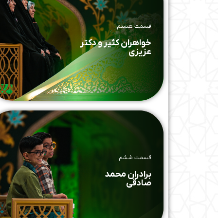
قسمت هشتم
خواهران کثیر و دکتر
عزیزی
قسمت ششم
برادران محمد
صادقی