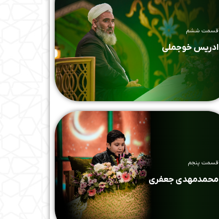
قسمت ششم
ادریس خوجملی
قسمت پنجم
محمدمهدی جعفری