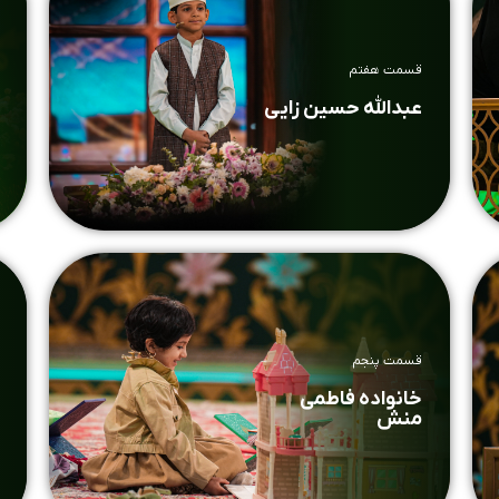
قسمت هفتم
عبدالله حسین زایی
قسمت پنجم
خانواده فاطمی
منش