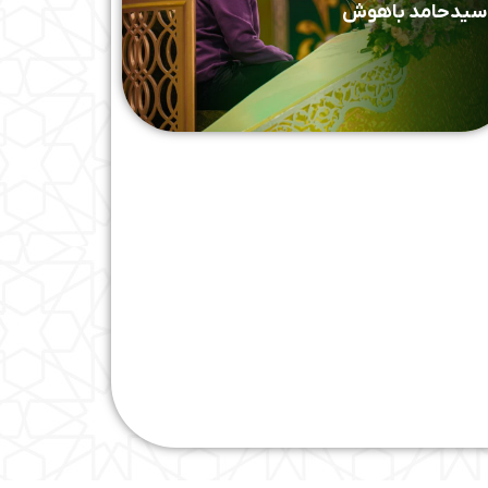
سیدحامد باهوش