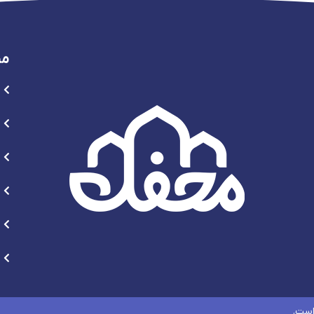
من
است.