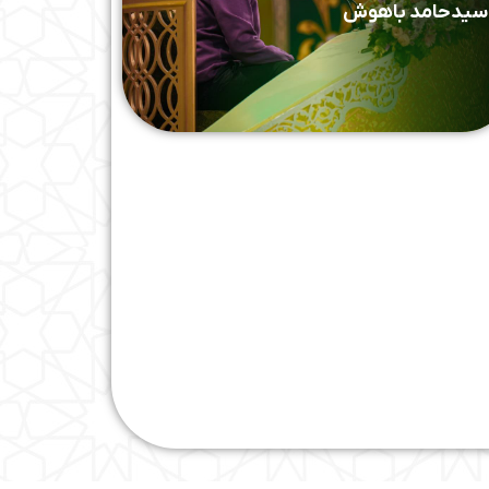
سیدحامد باهوش