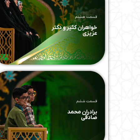
قسمت هشتم
خواهران کثیر و دکتر
عزیزی
قسمت ششم
برادران محمد
صادقی