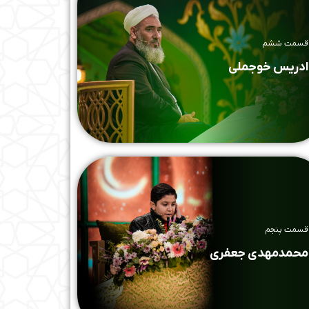
قسمت ششم
ادریس خوجملی
قسمت پنجم
محمدمهدی جعفری