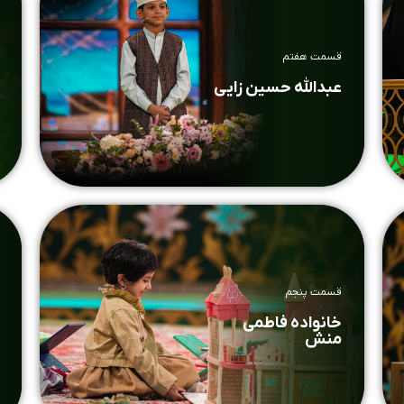
قسمت هفتم
عبدالله حسین زایی
قسمت پنجم
خانواده فاطمی
منش