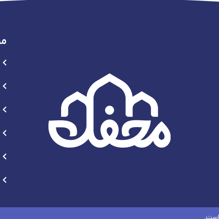
من
است.