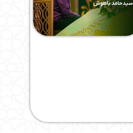
سیدحامد باهوش