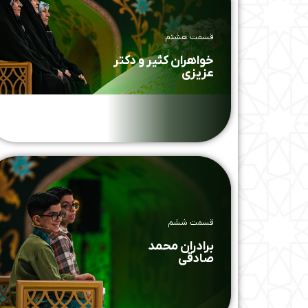
قسمت هشتم
خواهران کثیر و دکتر
عزیزی
قسمت ششم
برادران محمد
صادقی