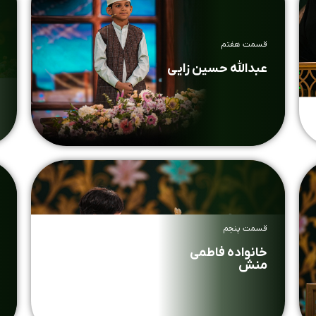
قسمت هفتم
عبدالله حسین زایی
قسمت پنجم
خانواده فاطمی
منش