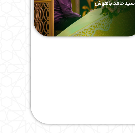
سیدحامد باهوش