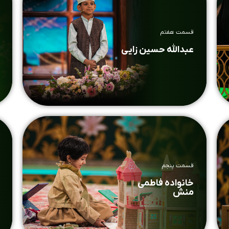
قسمت هفتم
عبدالله حسین زایی
قسمت پنجم
خانواده فاطمی
منش