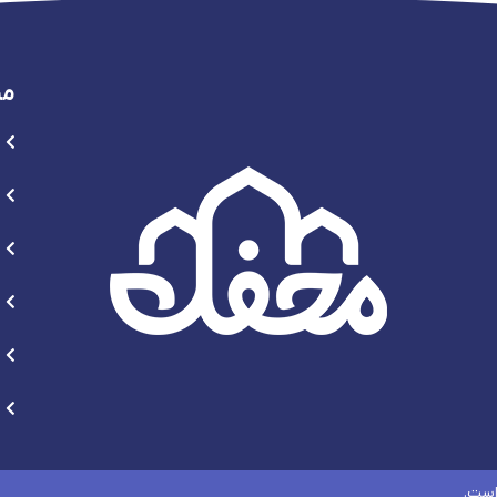
من
است.