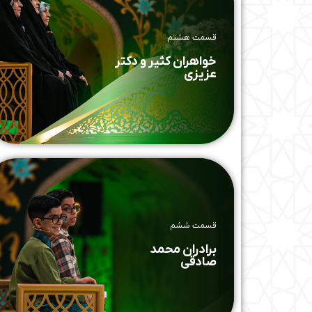
قسمت هشتم
خواهران کثیر و دکتر
عزیزی
قسمت ششم
برادران محمد
صادقی