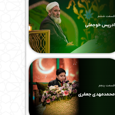
قسمت ششم
ادریس خوجملی
قسمت پنجم
محمدمهدی جعفری