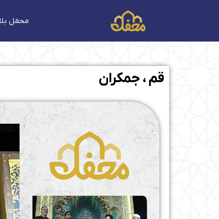
فتن
ه
محفل بلا
حتوا
قم ، جمکران