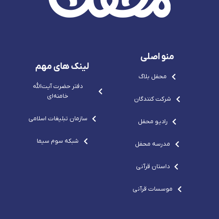
g
r
e
c
r
e
-
o
e
p
s
m
p
o
v
o
-
g
-
c
r
c
o
e
منو اصلی
o
m
p
m
o
لینک های مهم
-
محفل بلاگ
c
o
دفتر حضرت آيت‌الله‌
m
خامنه‌ای
شرکت کنندگان
سازمان تبلیغات اسلامی
رادیو محفل
شبکه سوم سیما
مدرسه محفل
داستان قرآنی
موسسات قرآنی