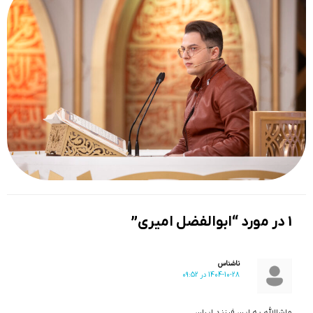
1 در مورد “ابوالفضل امیری”
ناشناس
1404-10-28 در 09:52
ماشاالله به این فرزند ایران