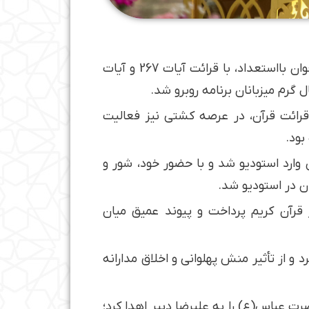
یکی از اجراهای درخشان برنامه “محفل” با هنرنمایی ابوالفضل فرجی، قاری نوجوان تهرانی رقم خورد. این نوجوان بااستعداد، با قرائت آیات 267 و آیات
رم میزبانان برنامه روبرو شد.
رائت قرآن، در عرصه کشتی نیز فعالیت
بود.
وارد استودیو شد و با حضور خود، شور و
 در استودیو شد.
ر قرآن کریم پرداخت و پیوند عمیق میان
د و از تأثیر منش پهلوانی و اخلاق مدارانه
ت عباس(ع) را به علیرضا دبیر اهدا کرد؛