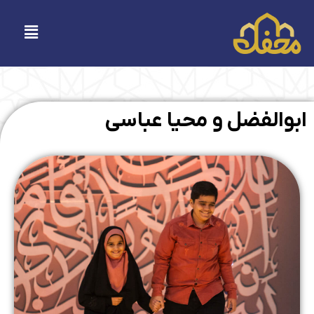
فتن
ه
فهرست
حتوا
ابوالفضل و محیا عباسی