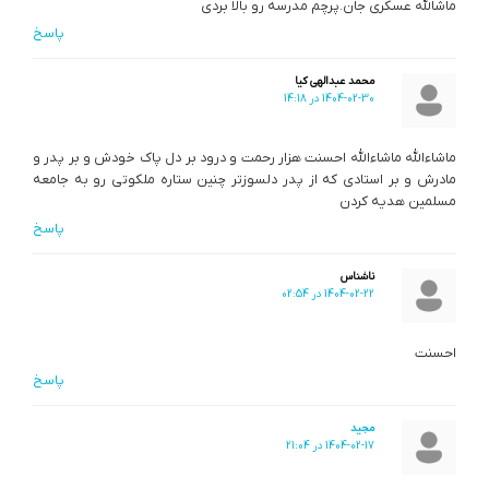
ماشالله عسکری جان.پرچم مدرسه رو بالا بردی
پاسخ
محمد عبدالهی کیا
1404-02-30 در 14:18
ماشاءالله ماشاءالله احسنت هزار رحمت و درود بر دل پاک خودش و بر پدر و
مادرش و بر استادی که از پدر دلسوزتر چنین ستاره ملکوتی رو به جامعه
مسلمین هدیه کردن
پاسخ
ناشناس
1404-02-22 در 02:54
احسنت
پاسخ
مجید
1404-02-17 در 21:04