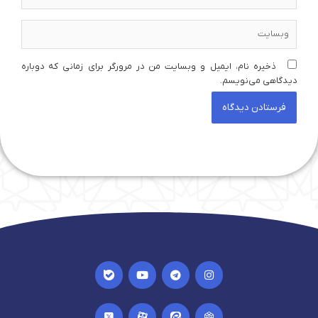
وبسایت
ذخیره نام، ایمیل و وبسایت من در مرورگر برای زمانی که دوباره
دیدگاهی می‌نویسم.
I
Y
T
I
c
o
e
n
o
u
l
s
n
t
e
t
I
I
I
I
-
u
g
a
c
c
c
c