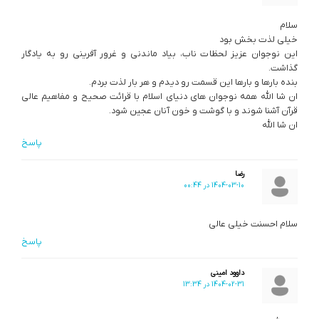
سلام
خیلی لذت بخش بود
این نوجوان عزیز لحظات ناب، بیاد ماندنی و غرور آفرینی رو به یادگار
گذاشت.
بنده بارها و بارها این قسمت رو دیدم و هر بار لذت بردم.
ان شا الله همه نوجوان های دنیای اسلام با قرائت صحیح و مفاهیم عالی
قرآن آشنا شوند و با گوشت و خون آنان عجین شود.
ان شا الله
پاسخ
رضا
1404-03-10 در 00:44
سلام احسنت خیلی عالی
پاسخ
داوود امینی
1404-02-31 در 13:34