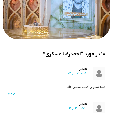
10 در مورد “احمدرضا عسکری”
ناشناس
1404-06-06 در 09:58
فقط میتوان گفت سبحان الله
پاسخ
ناشناس
1404-05-10 در 11:26