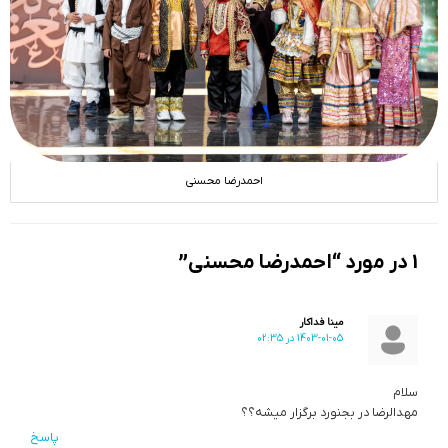
احمدرضا محسنی
1 در مورد “احمدرضا محسنی”
مینا فداکار
1403-01-05 در 02:35
سلام
مهدالرضا در بجنورد برگزار میشه؟؟
پاسخ