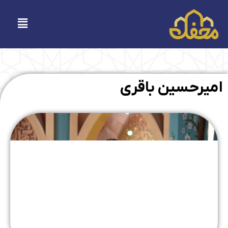
فتن
ه
فهرست
حتوا
امیرحسین باقری