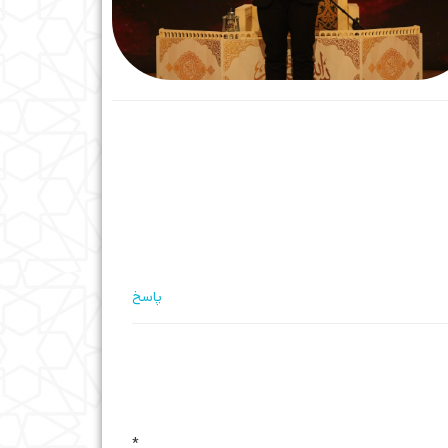
پاسخ
ه
*