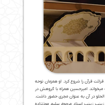
قرآن است. در 6 سالگی به تشویق مادرش قرائت قرآن را شروع کرد. او همزمان نوحه
ت میخواند. امیرحسین همراه با گروهش در
برنامه­ای که حسنین الحلو در آن به عنوان مجری حضور داشت.
زینب زینب استاد مرحوم سلیم موذن­زاده