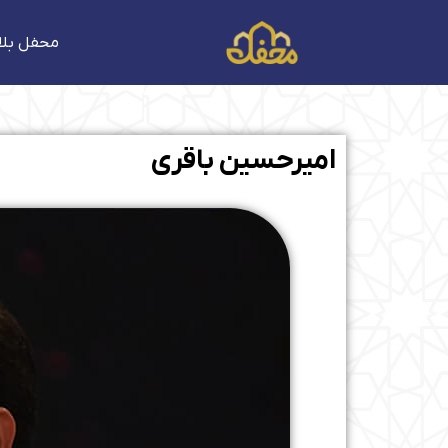
فتن
ه
محفل بلا
حتوا
امیرحسین باقری