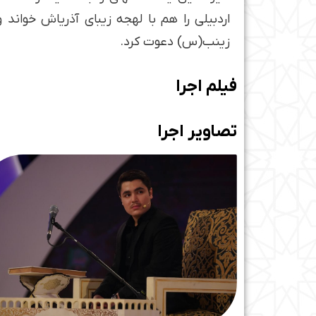
اردبیلی را هم با لهجه زیبای آذری­اش خوان
زینب(س) دعوت کرد.
فیلم اجرا
تصاویر اجرا