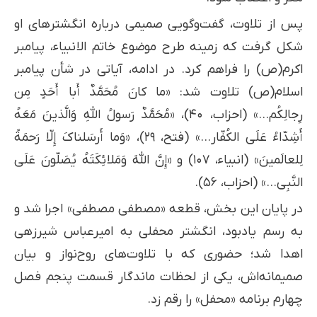
پس از تلاوت، گفت‌وگویی صمیمی درباره انگشترهای او
شکل گرفت که زمینه طرح موضوع خاتم الانبیاء، پیامبر
اکرم(ص) را فراهم کرد. در ادامه، آیاتی در شأن پیامبر
اسلام(ص) تلاوت شد: «ما كانَ مُحَمَّدٌ أَبا أَحَدٍ مِن
رِجالِكُم…» (احزاب، ۴۰)، «مُحَمَّدٌ رَسولُ اللَّهِ وَالَّذينَ مَعَهُ
أَشِدّاءُ عَلَى الكُفّار…» (فتح، ۲۹)، «وَما أَرسَلناكَ إِلّا رَحمَةً
لِلعالَمينَ» (انبیاء، ۱۰۷) و «إِنَّ اللَّهَ وَمَلائِكَتَهُ يُصَلّونَ عَلَى
النَّبِي…» (احزاب، ۵۶).
در پایان این بخش، قطعه «مصطفی مصطفی» اجرا شد و
به رسم یادبود، انگشتر محفلی به امیرعباس شیرزهی
اهدا شد؛ حضوری که با تلاوت‌های روح‌نواز و بیان
صمیمانه‌اش، یکی از لحظات ماندگار قسمت پنجم فصل
چهارم برنامه «محفل» را رقم زد.