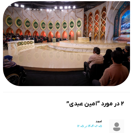
2 در مورد “امین عبدی”
امجد
1404-02-05 در 12:05