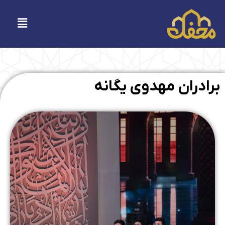
فتن
ه
فهرست
حتوا
برادران مهدوی یگانه