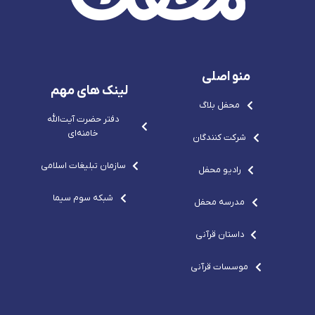
g
r
e
c
r
e
-
o
e
p
s
m
p
o
v
o
-
g
-
c
r
c
o
e
منو اصلی
o
m
p
m
o
لینک های مهم
-
محفل بلاگ
c
o
دفتر حضرت آيت‌الله‌
m
خامنه‌ای
شرکت کنندگان
سازمان تبلیغات اسلامی
رادیو محفل
شبکه سوم سیما
مدرسه محفل
داستان قرآنی
موسسات قرآنی