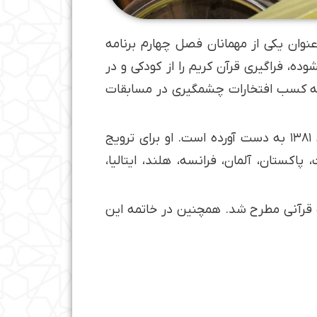
قدس، به عنوان یکی از مهمانان فصل چهارم برنامه
دین ماه سال ۱۳۴۴ در مشهد دیده به جهان گشوده، فراگیری قرآن کریم را از کودکی و در
 به کسب افتخارات چشمگیری در مسابقات
پناهی در حوزه دعاخوانی نیز فعال بوده و مقام اول دومین جشنواره کشوری دعا، تواشیح و اذان را در سال ۱۳۸۱ به دست آورده است. او برای ترویج
ستان، آلمان، فرانسه، هلند، ایتالیا،
ت قرآنی مطرح شد. همچنین در خاتمه این