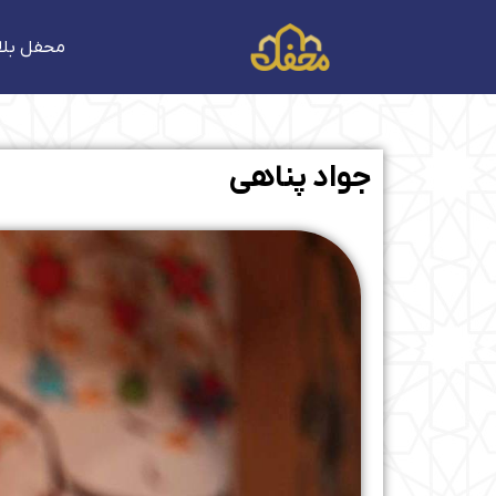
فتن
ه
محفل بلا
حتوا
جواد پناهی