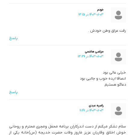
خودم
1403-01-03 در 13:51
رفت عراق وطن خودش .
پاسخ
مرتضی هاشمی
1403-01-03 در 13:39
خیلی عالی بود
انصافا ایده خوب و جالبی بود
دعاگو هستیم
پاسخ
راضیه عبدی
1403-01-03 در 11:41
سلام تشکر میکنم از دست اندرکاران برنامه محفل ومجری محترم و روحانی
خوش اخلاق وقاریان عزیز ماروز وفات حضرت خدیجه (س)خانه یکی از