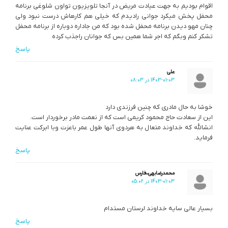
اقوام بودیم به جهت عیادت مریض در آنجا تلویزیون تواون شلوغی برنامه
محفل پخش میکرد جوانی رادیدم که خیلی هم کارهاش درست نبود ولی
چنان مهو دیدن برنامه محفل شده بود که من جاداره دوباره از برنامه محفل
تشکر کنم وبگم که اجر شما همین بس که جوانان راجذب کرده
پاسخ
علی
1403-01-03 در 08:03
خوشا به حال مادری که چنین فرزندی دارد
این از سعادت حاج محمود کریمی است که از نعمت مادر برخوردار است.
انشالله که خداوند متعال به هردوی آنها طول عمر باعزت وبا ابرکت عنایت
فرماید.
پاسخ
محمدرضابهی،،فارس
1403-01-03 در 05:02
بسیار عالی سایه خداوند لرستان مستدام
پاسخ