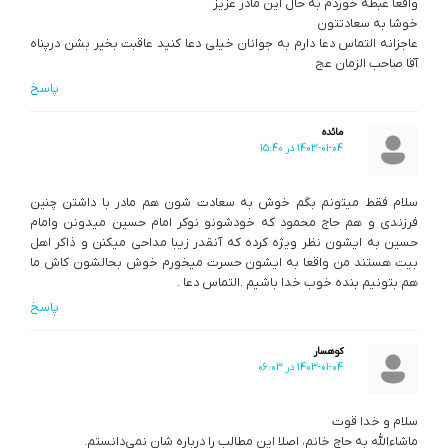
واقعا غبطه خوردم به حال این مادر عزیز
خوشا به سعادتتون
عاجزانه التماس دعا دارم به جوانان خیلی دعا کنید عاقبت بخیر بشن درپناه
آقا صاحب الزمان عج
پاسخ
مائده
1403-01-04 در 15:40
سلام فقط میتونم بگم خوش به سعادت شون هم مادر با داشتن چنین
فرزندی و هم حاج محمود که خودشونو نوکر امام حسین میدونن وامام
حسین به ایشون نظر ویژه کرده که آنقدر زیبا مداحی میکنن و ذاکر اهل
بیت هستند من واقعا به ایشون حسرت میخورم خوش بحالشون کاش ما
هم بتونیم بنده خوب خدا باشیم .التماس دعا .
پاسخ
کوهسار
1403-01-04 در 06:03
سلام و خدا قوت
ماشاءالله به حاج خانم، اصلا این مطالب را درباره شان نمی‌دانستم.