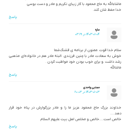
ماشاءالله به حاج محمود با کار زیبای تکریم و مادر و دست بوسی
خدا حفظ شان کند‌.
پاسخ
ساره
1403-01-04 در 03:29
سلام خدا قوت .ممنون از برنامه ی قشنگ‌شما
خوش به سعادت مادر با چنین فرزندی .البته مادر هم در خانواده‌ای مذهبی
رشد داشت .و برای خوب بودن خود مواظبت کردن .
ماشالله
پاسخ
مجتبی واحدی
1403-01-03 در 20:03
خداوند بزرگ حاج محمود عزیز ما را و مادر بزرگوارش در پناه خود قرار
دهد…..
خالص است…..خالص و مخلص اهل بیت علیهم السلام
پاسخ