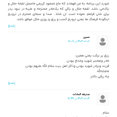
شوید.این برنامه به من فهماند که حاج محمود کریمی ماحصل لقمه حلال و
پاک‌می باشد. لقمه حلال و پاکی که یک‌مادر محترمه و طیبه در نبود پدر
برای شان فراهم نموده است. ان شاءا… صدا و سبمای محترم در ترویج
اینگونه فرهنگ ها یعنی ترویج کسب و رزق و روزی حلال موفق باشد.
پاسخ
حسین
1403-01-07 در 17:07
رزق پر برکت یعنی همین:
مادر وهمسر شهید ومداح بودن.
فرزند وبرادر شهید بودن وذاکر اهل بیت سلام الله علیهم بودن.
ماشاءالله
چه رزقی بالاتر
پاسخ
صدیقه السادات
1403-01-04 در 16:44
سلام