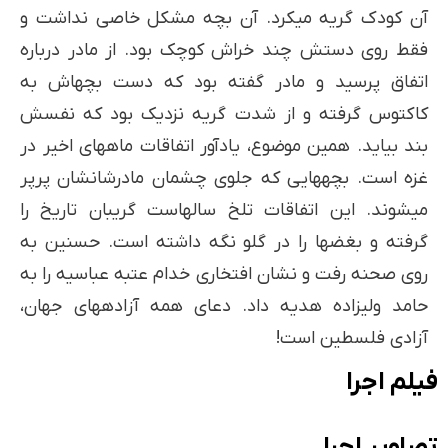
آن کودک گریه می­کرد. آن بچه مشکل خاصی نداشت و
فقط روی دستش چند خراش کوچک بود. از مادر درباره
اتفاق پرسید و مادر گفته بود که دست بچه­اش به
کاکتوس گرفته و از شدت گریه نزدیک بود که نفسش
بند بیاید. همین موضوع، یادآور اتفاقات ماه­های اخیر در
غزه است. بچه­هایی که جلوی چشمان مادرشانشان پرپر
می­شوند. این اتفاقات تلخ سالهاست گریبان تاریخ را
گرفته و بغض­ها را در گلو نگه داشته است. حسنین به
روی صحنه رفت و نشان افتخاری خدام عتبه عباسیه را به
حامد ولی­زاده هدیه داد. دعای همه آزاده­های جهان،
آزادی فلسطین است!
فیلم اجرا
تصاویر اجرا