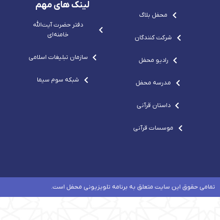
m
o
لینک های مهم
-
محفل بلاگ
c
o
دفتر حضرت آيت‌الله‌
m
خامنه‌ای
شرکت کنندگان
سازمان تبلیغات اسلامی
رادیو محفل
شبکه سوم سیما
مدرسه محفل
داستان قرآنی
موسسات قرآنی
تمامی حقوق این سایت متعلق به برنامه تلویزیونی محفل است.