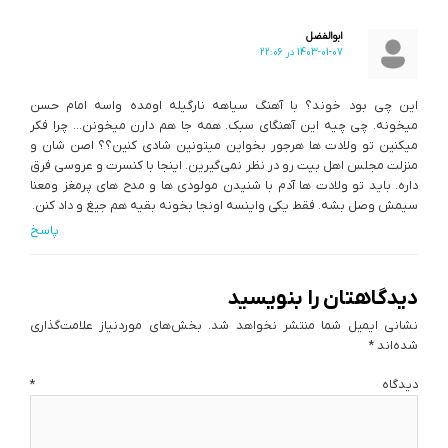
ابوالفضل
1403-01-07 در 22:06
این چی بود خوند؟ با آهنگ سیاهه نارگیله اومده واسه امام حسن
میخونه. چی چیه این آهنگای سبک. همه جا هم دارن میخونن… چرا فکر
میکنین تو ولادت ها هرجور بخواین میتونین شادی کنین؟؟ اصن شان و
منزلت مجلس اهل بیت رو در نظر نمی‌گیرین. اینجا با کنسرت و عروسی فرق
داره. باید تو ولادت ها آدم با شنیدن مولودی ها و مدح های پرمغز ومعنا
سیمش وصل بشه. فقط یکی واینسه اونجا بخونه بقیه هم جیغ و داد کنن.
پاسخ
دیدگاهتان را بنویسید
نشانی ایمیل شما منتشر نخواهد شد.
بخش‌های موردنیاز علامت‌گذاری
شده‌اند
*
دیدگاه
*