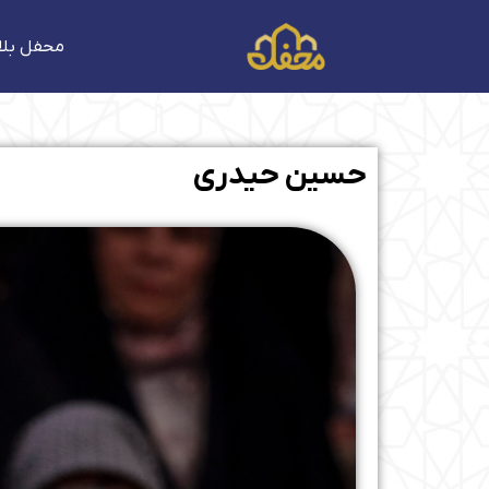
فتن
ه
محفل بلا
حتوا
حسین حیدری