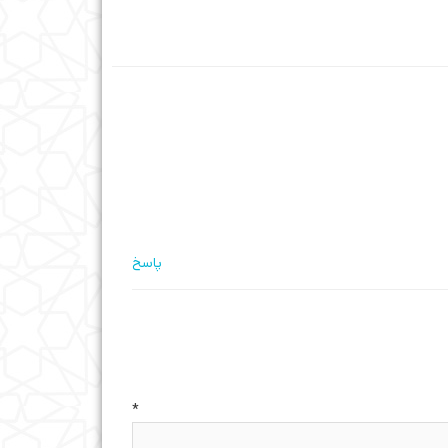
پاسخ
ه
*