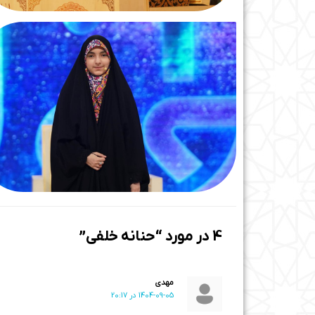
4 در مورد “حنانه خلفی”
مهدی
1404-09-05 در 20:17