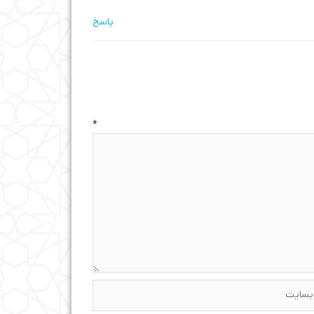
پاسخ
ه
*
ایت