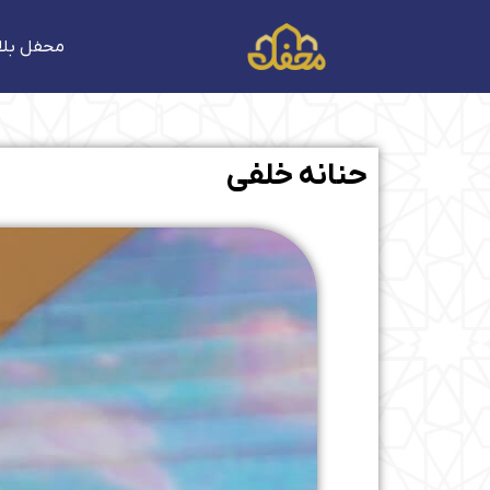
فتن
ه
محفل بلا
حتوا
حنانه خلفی