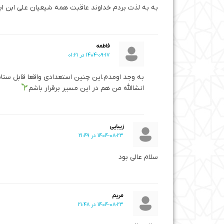
به به لذت بردم خداوند عاقبت همه شیعیان علی ابن ابی
فاطمه
1404-09-17 در 01:21
به وجد اومدم.این چنین استعدادی واقعا قابل ست
انشاالله من هم در این مسیر برقرار باشم
زیبایی
1404-08-23 در 21:49
سلام عالی بود
مریم
1404-08-23 در 21:48