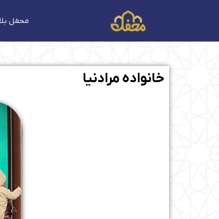
فتن
ه
محفل بلا
حتوا
خانواده مرادنیا