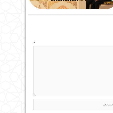
ه
*
ایت