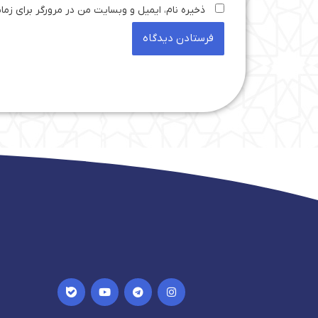
ذخیره نام، ایمیل و وبسایت من در مرورگر برای زما
I
Y
T
I
c
o
e
n
o
u
l
s
n
t
e
t