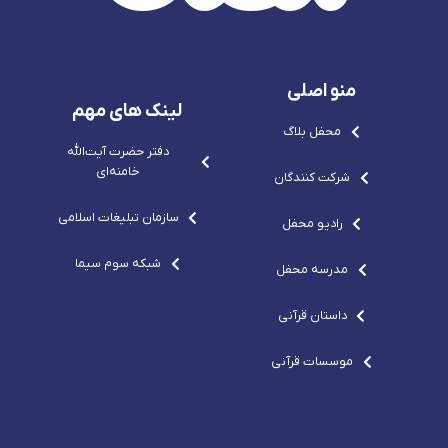
r
e
-
o
e
p
s
m
p
o
v
o
-
g
-
c
r
c
o
e
منو اصلی
o
m
p
m
o
لینک های مهم
-
محفل بلاگ
c
o
دفتر حضرت آيت‌الله‌
m
خامنه‌ای
شرکت کنندگان
سازمان تبلیغات اسلامی
رادیو محفل
شبکه سوم سیما
مدرسه محفل
داستان قرآنی
موسسات قرآنی