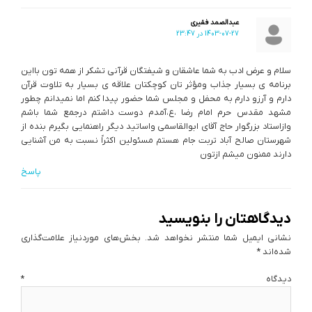
عبدالصمد فقیری
1403-07-27 در 23:47
سلام و عرض ادب به شما عاشقان و شیفتگان قرآنی تشکر از همه تون بااین
برنامه ی بسیار جذاب ومؤثر تان كوچکتان علاقه ی بسیار به تلاوت قرآن
دارم و آرزو دارم به محفل و مجلس شما حضور پیدا کنم اما نمیدانم چطور
مشهد مقدس حرم امام رضا ،ع،آمدم دوست داشتم درجمع شما باشم
وازاستاد بزرگوار حاج آقای ابوالقاسمی واساتید دیگر راهنمایی بگیرم بنده از
شهرستان صالح آباد تربت جام هستم مسئولین اکثراً نسبت به من آشنایی
دارند ممنون میشم ازتون
پاسخ
دیدگاهتان را بنویسید
نشانی ایمیل شما منتشر نخواهد شد.
بخش‌های موردنیاز علامت‌گذاری
شده‌اند
*
دیدگاه
*