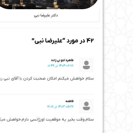
دکتر علیرضا نبی
42 در مورد “علیرضا نبی”
طاهره اجو نی زاده
1404-06-18 در 01:49
سلام خواهش میکنم امکان صحبت کردن با آقای نبی رو
فاطمه
1403-05-29 در 16:18
سلام،وقت بخیر یه موقعیت اورژانسی دارم،خواهش میکنم