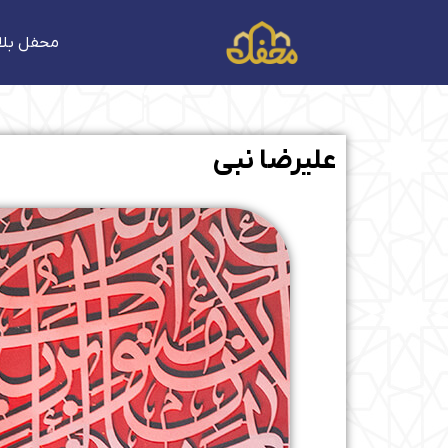
فتن
ه
محفل بلا
حتوا
علیرضا نبی