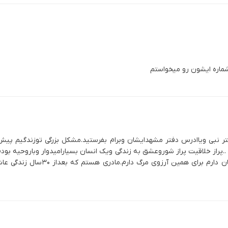
شماره ایشون رو میخواستم
تر نبی ویاادرس دفتر مشهدایشان وبرام بفرستید.مشکل بزرگی توزندگیم پی
د ..پراز خلاقیت پراز شوروعشق به زندگی ویک انسان بسیارامیدوار وباروحیه 
من بودم آرامش تمام عزیزانم وگرفتم