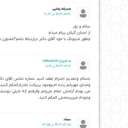
صدیقه رضایی
1403-05-28 در 20:27
سلام و نور
از استان گیلان پیام میدم
چطور میتونگ با خود آقای دکتر درارتباط باشم؟ممنون 
م. شیردل ۰۹۱۵۱۰۵۰۷۸۱
1403-03-17 در 10:19
باسلام وتقدیم احترام لطف کنید شماره تماس اقای دک
وخدای مهربانم زنده ام.ووجود پربرکت مادرم.کمکم کنی
وجودم میپرستمش کمکم کنید.
سجاد
1403-03-05 در 23:55