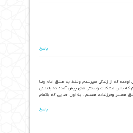
پاسخ
ش اومده که از زندگی سیرشدم وفقط به عشق امام رضا
بودم که بااین مشکلات وسختی های پیش آمده که باعثش
 که خیلی دوسشان دارم برای همین آرزوی مرگ دارم.مادری هستم که بعداز ۳۰سال زندگی عاشق همسر وفرزندانم هستم . به اون خدایی که باتمام
پاسخ