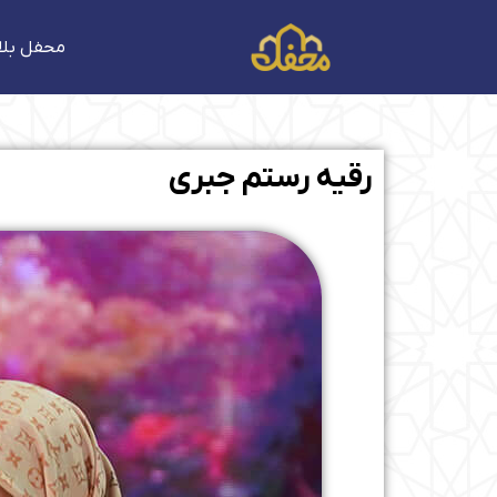
فتن
ه
محفل بلا
حتوا
رقیه رستم جبری