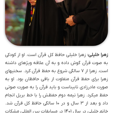
زهرا خلیلی:
زهرا خلیلی حافظ کل قرآن است. او از کودکی
به صوت قرآن گوش داده و به آن علاقه ویژه­ای داشته
است. زهرا از 7 سالگی شروع به حفظ قرآن کرد. سختی­های
زهرا برای حفظ قرآن متفاوت از باقی حافظان بود. او به
صورت مادرزادی نابیناست و باید قرآن را به صورت صوتی
حفظ می­کرد. زهرا نیمه دوم حفظش را با خط بریل انجام
داد و بعد از 3 سال و در 10 سالگی حافظ کل قرآن شد.
خانم خلیلی در سال 1401 در مسابقات بین المللی مشکات