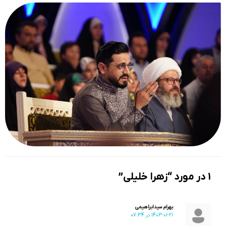
1 در مورد “زهرا خلیلی”
بهرام سیدابراهیمی
1403-01-21 در 07:34