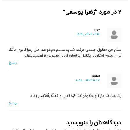
2 در مورد “زهرا یوسفی”
مریم
1404-04-16 در 18:19
سلام من معلول جسمی حرکت شدیدهستم میخواهم مثل زهراخانوم حافظ
قران بشوم امکان داردکانال یاشماره ای دراختیارمن قراردهیدیاعلی
پاسخ
محسن
1403-12-27 در 11:58
رَبَّنَا هَبْ لَنَا مِنْ أَزْوَاجِنَا وَذُرِّيَّاتِنَا قُرَّةَ أَعْيُنٍ وَاجْعَلْنَا لِلْمُتَّقِينَ إِمَامًا
پاسخ
دیدگاهتان را بنویسید