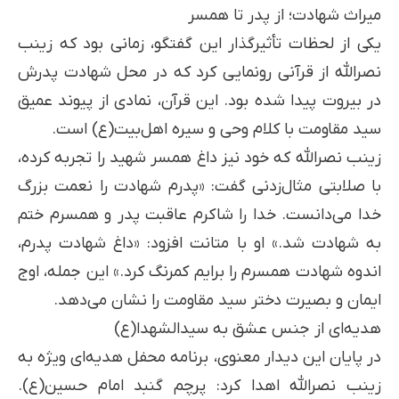
میراث شهادت؛ از پدر تا همسر
یکی از لحظات تأثیرگذار این گفتگو، زمانی بود که زینب
نصرالله از قرآنی رونمایی کرد که در محل شهادت پدرش
در بیروت پیدا شده بود. این قرآن، نمادی از پیوند عمیق
سید مقاومت با کلام وحی و سیره اهل‌بیت(ع) است.
زینب نصرالله که خود نیز داغ همسر شهید را تجربه کرده،
با صلابتی مثال‌زدنی گفت: «پدرم شهادت را نعمت بزرگ
خدا می‌دانست. خدا را شاکرم عاقبت پدر و همسرم ختم
به شهادت شد.» او با متانت افزود: «داغ شهادت پدرم،
اندوه شهادت همسرم را برایم کمرنگ کرد.» این جمله، اوج
ایمان و بصیرت دختر سید مقاومت را نشان می‌دهد.
هدیه‌ای از جنس عشق به سیدالشهدا(ع)
در پایان این دیدار معنوی، برنامه محفل هدیه‌ای ویژه به
زینب نصرالله اهدا کرد: پرچم گنبد امام حسین(ع).