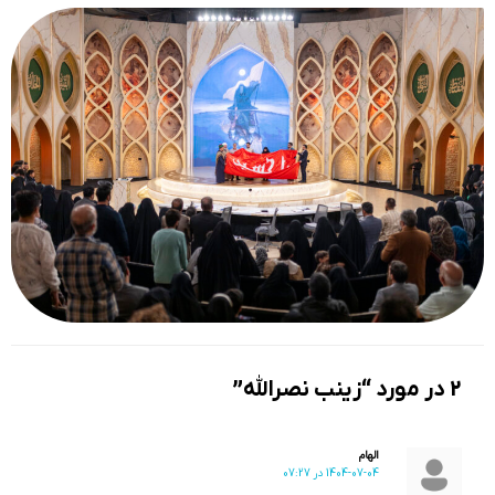
2 در مورد “زینب نصرالله”
الهام
1404-07-04 در 07:27