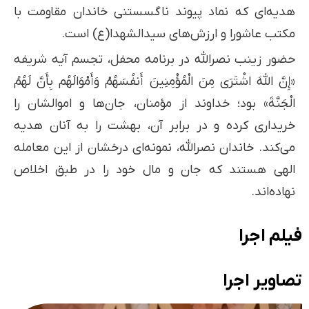
هدیه‌ای که نماد پیوند ناگسستنی خاندان مقاومت با
مکتب عاشورا و ارزش‌های سیدالشهدا(ع) است.
حضور زینب نصرالله در برنامه محفل، تجسم آیه شریفه
«إِنَّ اللَّهَ اشْتَرَى مِنَ الْمُؤْمِنِينَ أَنفُسَهُمْ وَأَمْوَالَهُم بِأَنَّ لَهُمُ
الْجَنَّةَ» بود؛ خداوند از مؤمنان، جان‌ها و اموالشان را
خریداری کرده و در برابر آن، بهشت را به آنان هدیه
می‌کند. خاندان نصرالله، نمونه‌ای درخشان از این معامله
الهی هستند که جان و مال خود را در طبق اخلاص
نهاده‌اند.
فیلم اجرا
تصاویر اجرا