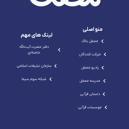
r
e
-
o
e
p
s
m
p
o
v
o
-
g
-
c
r
c
o
e
منو اصلی
o
m
p
m
o
لینک های مهم
-
محفل بلاگ
c
o
دفتر حضرت آيت‌الله‌
m
خامنه‌ای
شرکت کنندگان
سازمان تبلیغات اسلامی
رادیو محفل
شبکه سوم سیما
مدرسه محفل
داستان قرآنی
موسسات قرآنی