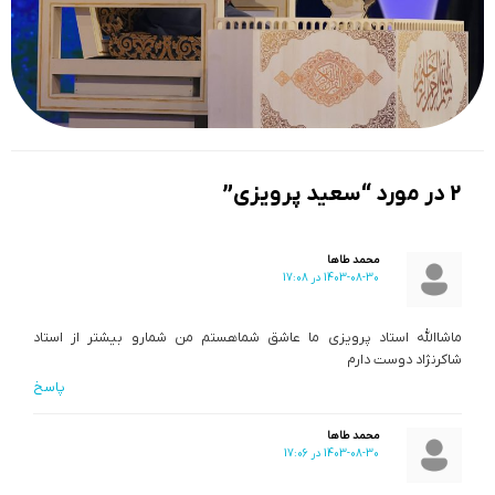
2 در مورد “سعید پرویزی”
محمد طاها
1403-08-30 در 17:08
ماشاالله استاد پرویزی ما عاشق شماهستم من شمارو بیشتر از استاد
شاکرنژاد دوست دارم
پاسخ
محمد طاها
1403-08-30 در 17:06