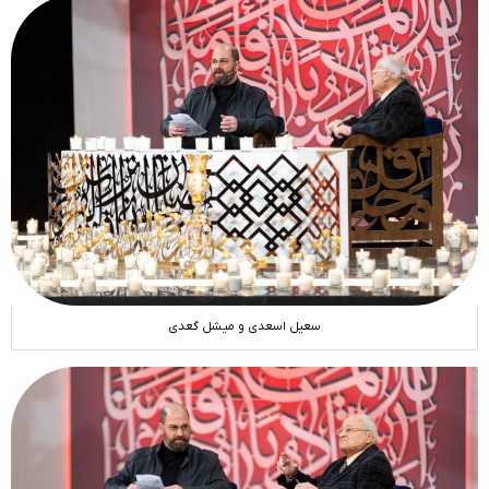
سعیل اسعدی و میشل گعدی