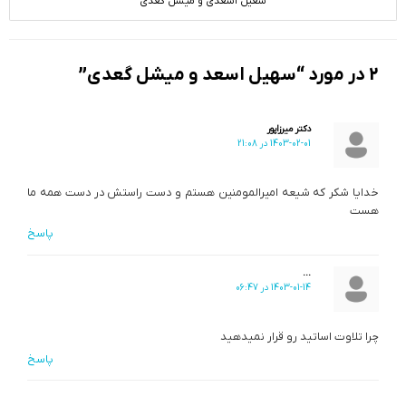
سعیل اسعدی و میشل گعدی
2 در مورد “سهیل اسعد و میشل گعدی”
دکتر میرزاپور
1403-02-01 در 21:08
خدایا شکر که شیعه امیرالمومنین هستم و دست راستش در دست همه ما
هست
پاسخ
...
1403-01-14 در 06:47
چرا تلاوت اساتید رو قرار نمیدهید
پاسخ