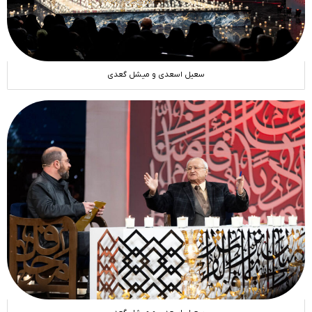
سعیل اسعدی و میشل گعدی