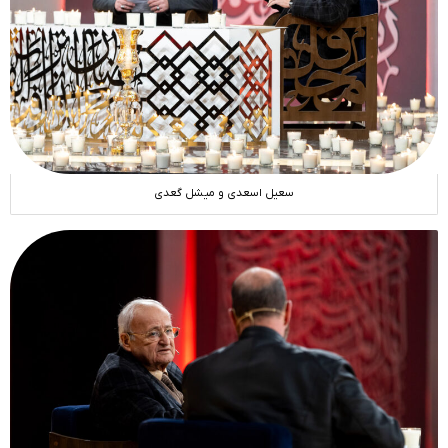
سعیل اسعدی و میشل گعدی