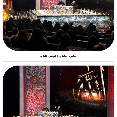
سعیل اسعدی و میشل گعدی