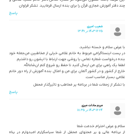
چند دفتر آموزش مجازی قرآن را برای بنده ارسال فرمایید. تشکر فراوان
پاسخ
شعیب امیری
1403-12-25 در 13:49
با عرض سلام و خسته نباشید،
در پست اینستاگرامی مربوط به خانم غلامی خیلی از مخاطبین من‌جمله خود
بنده درخواست شماره تماس یا روشی جهت ارتباط با ایشون رو داشتیم.
لطفا یک راهی برای من ارسال کنید تا حفظ رو شروع کنم ان‌شاءالله.
خارج از کشور و در کشور آلمان برای من و امثال بنده آموزش از راه دور خانم
غلامی بسیار مناسب است.
با تشکر از زحمات شما در برنامه پر مخاطب و تاثیرگذار محفل
پاسخ
مریم سادات میری
1403-12-24 در 18:35
سلام و عرض احترام خدمت شما
از برنامه عالی و پر محتوای محفل از شما سپاسگزارم امیدوارم در پناه