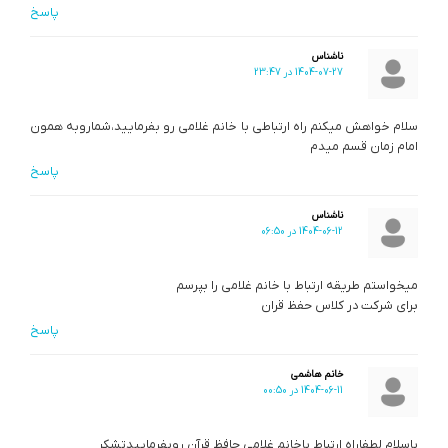
پاسخ
ناشناس
1404-07-27 در 23:47
سلام خواهش میکنم راه ارتباطی با خانم غلامی رو بفرمایید،شمارو‌به همون
امام زمان قسم میدم
پاسخ
ناشناس
1404-06-12 در 06:50
میخواستم طریقه ارتباط با خانم غلامی را بپرسم
برای شرکت در کلاس حفظ قران
پاسخ
خانم هاشمی
1404-06-11 در 00:50
باسلام لطفاراه ارتباط باخانم غلامی حافظ قرآن روبفرماییدتشکر