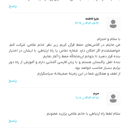
پاسخ
علیزا فاطمه
1404-05-26 در 23:19
با سلام و احترام،
من مایلم در کلاس‌های حفظ قرآن کریم زیر نظر خانم غلامی شرکت کنم.
خواهشمندم اگر امکان دارد شماره تماس یا راه ارتباطی با ایشان در اختیار
بنده قرار دهید تا بتوانم ان‌شاءالله حفظ را آغاز نمایم.
بنده اهل پاکستان هستم و با زبان فارسی آشنایی دارم و آموزش از راه دور
برایم بسیار مناسب خواهد بود.
از لطف و همکاری شما در این زمینه صمیمانه سپاسگزارم.
پاسخ
مریم
1404-03-18 در 20:11
سلام لطفا راه ارتباطی با خانم غلامی بزارید ممنونم
پاسخ