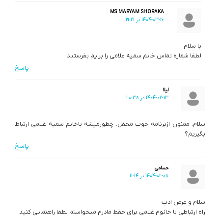
MS MARYAM SHORAKA
1404-03-16 در 19:21
با سلام
لطفا شماره تماس خانم سمیه غلامی را برایم بفرستید
پاسخ
لیلا
1404-02-13 در 20:38
سلام. ممنون ازبرنامه خوب محفل. چطورمیشه باخانم سمیه غلامی ارتباط
بگیریم؟
پاسخ
حسامی
1404-02-08 در 11:14
سلام و عرض ادب
راه ارتباطی با خانوم غلامی برای حفظ مادرم میخواستم لطفا راهنمایی کنید