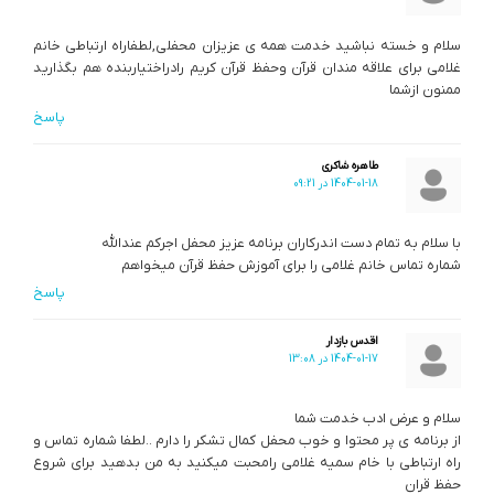
سلام و خسته نباشید خدمت همه ی عزیزان محفلی,لطفاراه ارتباطی خانم
غلامی برای علاقه مندان قرآن وحفظ قرآن کریم رادراختیاربنده هم بگذارید
ممنون ازشما
پاسخ
طاهره شاکری
1404-01-18 در 09:21
با سلام به تمام دست اندرکاران برنامه عزیز محفل اجرکم عندالله
شماره تماس خانم غلامی را برای آموزش حفظ قرآن میخواهم
پاسخ
اقدس بازدار
1404-01-17 در 13:08
سلام و عرض ادب خدمت شما
از برنامه ی پر محتوا و خوب محفل کمال تشکر را دارم ..لطفا شماره تماس و
راه ارتباطی با خام سمیه غلامی رامحبت میکنید به من بدهید برای شروع
حفظ قران