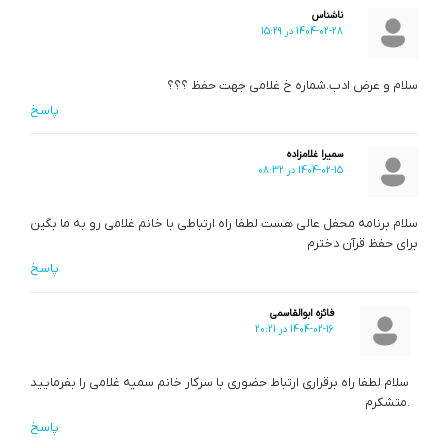
ناشناس
1404-02-28 در 15:29
سلام و عرض ادب.شماره خ غلامی جهت حفظ ؟؟؟
پاسخ
سمیرا غلامزاده
1404-02-15 در 08:32
سلام برنامه محفل عالی هست لطفا راه ارتباطی با خانم غلامی رو به ما بگین
برای حفظ قرآن دخترم
پاسخ
فائزه ابوالقاسمی
1404-02-16 در 20:21
سلام لطفا راه برقراری ارتباط حضوری با سرکار خانم سمیه غلامی را بفرمایید
.متشکرم
پاسخ