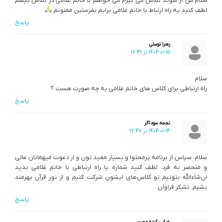
سلام من از سوئد تماس می گیرم می خواهم با خانم غلامی در تماس بیشم
لطف کنید یه راه ارتباط با خانم غلامی برایم بفرستین ممنونم
پاسخ
زهرا توسلی
1404-01-15 در 17:49
سلام
راه ارتباطی برای کلاس های خانم غلامی به چه صورت هست ؟
پاسخ
نجمه سوداگر
1404-01-14 در 22:47
سلام. سپاس از برنامه پرمحتوا و بسیار مفید تون و از دعوت میهمانان عالی
و منحصر به فرد. لطف کنید شماره یا راه ارتباطی با خانم غلامی بدید
ان‌شاءالله بتونیم تو کلاس‌های ایشون شرکت کنیم و از نور قرآن بهرمند
بشیم. تشکر فراوان
پاسخ
رضایی کرده مهین