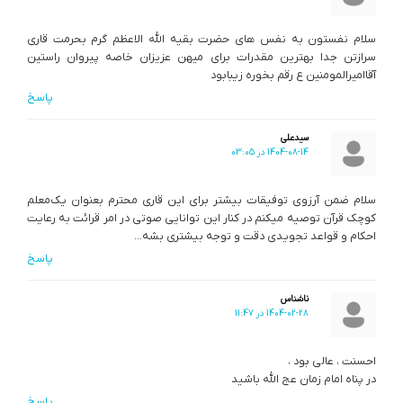
سلام نفستون به نفس های حضرت بقیه الله الاعظم گرم بحرمت قاری
سرازتن جدا بهترین مقدرات برای میهن عزیزان خاصه پیروان راستین
آقاامیرالمومنین ع رقم بخوره زیبابود
پاسخ
سیدعلی
1404-08-14 در 03:05
سلام ضمن آرزوی توفیقات بیشتر برای این قاری محترم بعنوان یک‌معلم
کوچک قرآن توصیه میکنم در کنار این توانایی صوتی در امر قرائت به رعایت
احکام و قواعد تجویدی دقت و توجه بیشتری بشه…
پاسخ
ناشناس
1404-02-28 در 11:47
احسنت ، عالی بود ،
در پناه امام زمان عج الله باشید
پاسخ