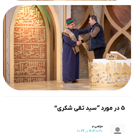
5 در مورد “سید تقی شکری”
مرتضی م
1404-10-30 در 20:44