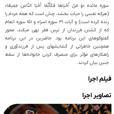
سوره مائده «وَ مَنْ أَحْیَاهَا فَکَأَنَّمَا أَحْیَا النَّاسَ جَمِیعًا»
(هرکه نفسی را حیات بخشد، چنان است که همه مردم را
زنده کرده است) و آیات ۳۱ سوره اسراء و ۱۵۱ سوره انعام
که از کشتن فرزندان از ترس فقر نهی میکند، محور
گفتوگوهای این برنامه بود. حاضرین در این برنامه
همچنین خاطراتی از گشایشهای پس از فرزندآوری و
راهکارهای مؤثر برای منصرف کردن خانواده‌ها از سقط
جنین بیان کردند.
فیلم اجرا
تصاویر اجرا