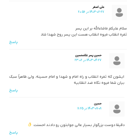
علی اصغر
1403-02-27 در 20:56
سلام علیکم ماشاءالله بر این پسر
ثمره انقلاب میوه انقلاب هست این پسر روح شهدا شاد
پاسخ
حسین پسر غلامحسین
1403-04-27 در 23:02
ایشون که ثمره انقلاب و راه امام و شهدا و امام حسینه، ولی ظاهراً سبک
بیان شما میوه نگاه ضد انقلابیه
پاسخ
حسین
1403-09-09 در 11:25
دقیقا دوست بزرگوار بسیار عالی جوابتون رو دادند احسنت.
پاسخ