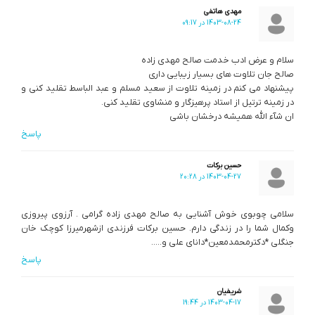
مهدی هاتفی
1403-08-24 در 09:17
سلام و عرض ادب خدمت صالح مهدی زاده
صالح جان تلاوت های بسیار زیبایی داری
پیشنهاد می کنم در زمینه تلاوت از سعید مسلم و عبد الباسط تقلید کنی و
در زمینه ترتیل از استاد پرهیزگار و منشاوی تقلید کنی.
ان شآء الله همیشه درخشان باشی
پاسخ
حسین برکات
1403-04-27 در 20:28
سلامی چوبوی خوش آشنایی به صالح مهدی زاده گرامی . آرزوی پیروزی
وکمال شما را در زندگی دارم. حسین برکات فرزندی ازشهرمیرزا کوچک خان
جنگلی *دکترمحمدمعین*دانای علی و…..
پاسخ
شریفیان
1403-04-17 در 19:44