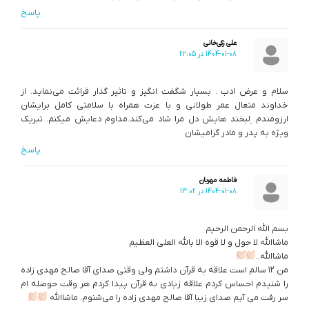
پاسخ
علی زکی‌خانی
1404-01-08 در 22:05
سلام و عرض ادب . بسیار شگفت انگیز و تاثیر گذار قرائت می‌نماید. از
خداوند متعال عمر طولانی و با عزت همراه با سلامتی کامل برایشان
ارزومندم. ِلبخند هایش دل مرا شاد می‌کند.مداوم دعایش میکنم. تبریک
ویژه به پدر و مادر گرامیشان
پاسخ
فاطمه مهربان
1404-01-08 در 13:02
بسم الله الرحمن الرحیم
ماشاالله لا حول و لا قوه الا بالله العلی العظیم
ماشاالله..
من ۱۲ سالم است علاقه به قرآن داشتم ولی وقتی صدای آقا صالح مهدی زاده
را شنیدم احساس کردم علاقه زیادی به قرآن پیدا کردم هر وقت حوصله ام
سر رفت می آیم صدای زیبا آقا صالح مهدی زاده را می‌شنوم. ماشاالله