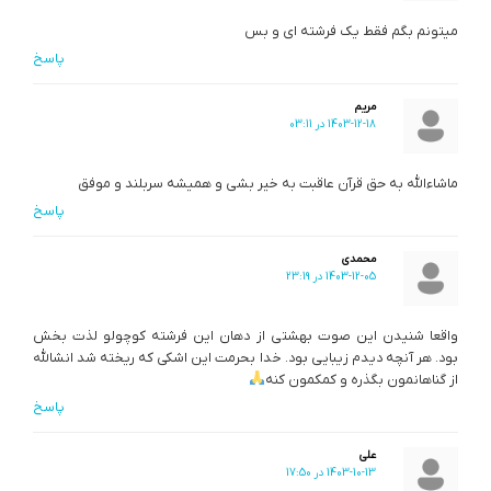
میتونم بگم فقط یک فرشته ای و بس
پاسخ
مریم
1403-12-18 در 03:11
ماشاءالله به حق قرآن عاقبت به خیر بشی و همیشه سربلند و موفق
پاسخ
محمدی
1403-12-05 در 23:19
واقعا شنیدن این صوت بهشتی از دهان این فرشته کوچولو لذت بخش
بود. هر آنچه دیدم زیبایی بود. خدا بحرمت این اشکی که ریخته شد انشالله
از گناهانمون بگذره و کمکمون کنه
پاسخ
علی
1403-10-13 در 17:50