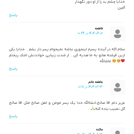
خدايا چشم بد را از او دور نگهدار
آمين
پاسخ
فاطمه
1404-04-09 در 10:44
سلام اگه در آینده پسرم اینجوری نباشه نمیخوام پسر دار بشم‌ .. خدایا یکی
ازین فرشته هاتو به ما هدیه کن .. از شدت زیبایی خواندنش اشک ریختم
ماشالله
پاسخ
عاطفه خانم
1404-03-13 در 01:18
عزیز دلم اقا صالح،انشاالله خدا یک پسر مومن و اهل صالح مثل اقا صالح
گل نصیب بنده کنه
پاسخ
مائده