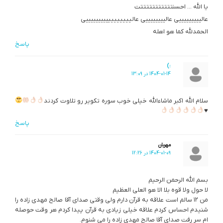
یا الله … احسنتتتتتتتتتتتت
عالیییییییییی عالییییییییی عالیییییییییییییییییی
الحمدلله کما هو اهله
پاسخ
:)
1404-01-14 در 13:09
سلام الله اکبر ماشاءالله خیلی خوب سوره تکویر رو تلاوت کردند
♥
پاسخ
مهربان
1404-01-09 در 12:26
بسم الله الرحمن الرحیم
لا حول ولا قوه بلا الا هو العلی العظیم
من ۱۲ سالم است علاقه به قرآن دارم ولی وقتی صدای آقا صالح مهدی زاده را
شنیدم احساس کردم علاقه خیلی زیادی به قرآن پیدا کردم هر وقت حوصله
ام سر رفت صدای آقا صالح مهدی زاده را می شنوم.