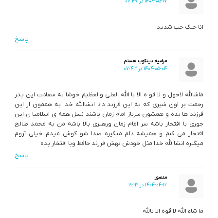
1404-05-17 در 07:47
انا حبك حب شديدا
پاسخ
مرضیه دینکوب هستم
1404-05-04 در 07:43
ماشالله لاحول و لا قو ه الا با الله العلی والعظیم خوشا به سعادت این پدر
رحمت بر اون شیری که به این فرزند داد انشاالله خدا به هممون از این
فرزند ها بده و همشون سرباز امام زمان باشند نسل همه ی اسلامیا ن این
جوری با افتخار باشه سر امام زمان ورهبری بالا باشه من به محمد صالح
افتخار می کنم و همیشه دلم میگیره صدا شو گوش میدم خیلی آروم
میگیره انشاالله خدا مثل خودش بهش فرزند حافظ وبا افتخار بده
پاسخ
منصور
1404-04-12 در 19:13
ما شاء الله لا قوه الا بالله