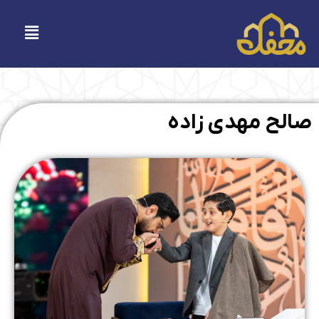
فتن
ه
فهرست
حتوا
صالح مهدی زاده