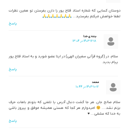
دوستان کسایی که شماره استاد فلاح پور را دارن بفرستن تو همین نظرات
لطفا خواهش میکنم بفرستید….
پاسخ
بنده ی خدا
1403-12-18 در 13:04
سلام، در (گروه قرآنی سفیران الهی) در ایتا عضو شوید و به استاد فلاح پور
پیام بدید.
پاسخ
محمد
1403-10-12 در 10:44
سلام صالح جان. هر جا گشت دنبال آدرس یا تلفنی که بتونم باهات حرف
بزنم نشد…..
امیدوارم هر کجا که هستی همیشه موفق و پیروز باشی
به خدا که عشقی….
♥️
پاسخ