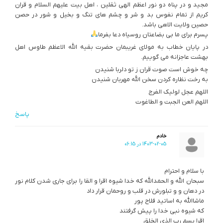
مجید و در پناه دو نور اعظم الهی ثقلین ، اهل بیت علیهم السلام و قران
کریم از تمام نفوس بد و شر و چشم های تنگ و بخیل و شور در حصن
حصین ولایت الاهی باشد.
پسرم برای ما بی بضاعتان روسیاه دعا بفرما
در پایان خطاب به مولای غریبمان حضرت بقیه الله الاعظم طاوس اهل
بهشت عاجزانه می گوییم.
چه خوش است صوت قران ز تو دلربا شنیدن
به رخت نظاره کردن سخن الله مهربان شنیدن
اللهم عجل لولیک الفرج
اللهم العن الجبت و الطاغوت
پاسخ
خادم
1403-02-05 در 06:15
با سلام و احترام
سبحان الله و الحمدالله که خدا شیوه اقرا و القا را برای جاری شدن کلام نور
در دهان و و تبلورش در قلب و روحمان قرار داد
ماشاالله به اساتید فلاح پور
که شیوه نبی خدا را پیش گرفتند
اقرا بسم رب الذی الخلق