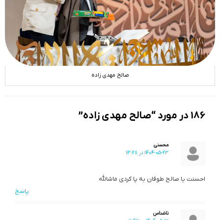
صالح مهدی زاده
186 در مورد “صالح مهدی زاده”
محسنی
1404-05-23 در 13:28
احسنت یا صالح طوفان به‌ پا کردی ماشالله
پاسخ
ناشناس