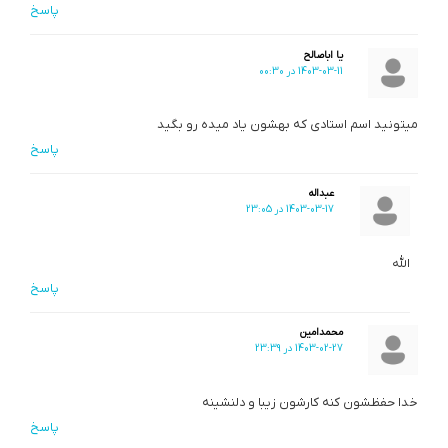
پاسخ
یا اباصالح
1403-03-11 در 00:30
میتونید اسم استادی که بهشون یاد میده رو بگید
پاسخ
عبداله
1403-03-17 در 23:05
الله
پاسخ
محمدامین
1403-02-27 در 23:39
خدا حفظشون کنه کارشون زیبا و دلنشینه
پاسخ