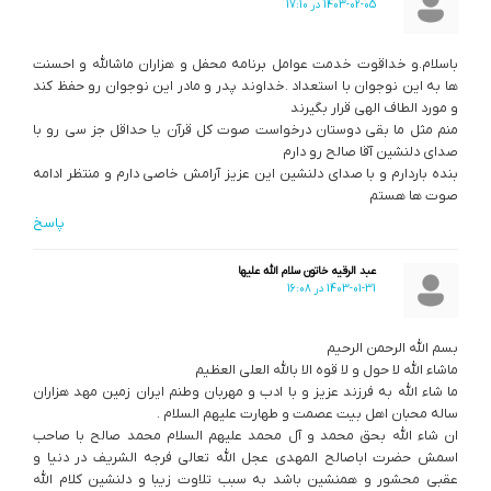
1403-02-05 در 17:10
باسلام.و خداقوت خدمت عوامل برنامه محفل و هزاران ماشالله و احسنت
ها به این نوجوان با استعداد .خداوند پدر و مادر این نوجوان رو حفظ کند
و مورد الطاف الهی قرار بگیرند
منم مثل ما بقی دوستان درخواست صوت کل قرآن یا حداقل جز سی رو با
صدای دلنشین آقا صالح رو دارم
بنده باردارم و با صدای دلنشین این عزیز آرامش خاصی دارم و منتظر ادامه
صوت ها هستم
پاسخ
عبد الرقیه خاتون سلام الله علیها
1403-01-31 در 16:08
بسم الله الرحمن الرحیم
ماشاء الله لا حول و لا قوه الا بالله العلی العظیم
ما شاء الله به فرزند عزیز و با ادب و مهربان وطنم ایران زمین مهد هزاران
ساله محبان اهل بیت عصمت و طهارت علیهم السلام .
ان شاء الله بحق محمد و آل محمد علیهم السلام محمد صالح با صاحب
اسمش حضرت اباصالح المهدی عجل الله تعالی فرجه الشریف در دنیا و
عقبی محشور و همنشین باشد به سبب تلاوت زیبا و دلنشین کلام الله