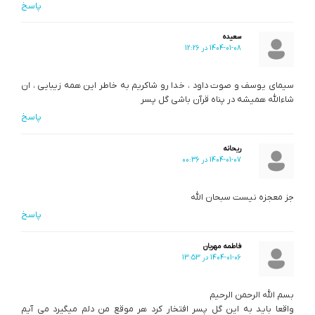
پاسخ
سعیده
1404-01-08 در 12:26
سیمای یوسف و صوت داود ، خدا رو شاکریم به خاطر این همه زیبایی ، ان
شاءالله همیشه در پناه قرآن باشی گل پسر
پاسخ
ریحانه
1404-01-07 در 00:36
جز معجزه نیست سبحان الله
پاسخ
فاطمه مهربان
1404-01-06 در 13:53
بسم الله الرحمن الرحیم
واقعا باید به این گل پسر افتخار کرد هر موقع من دلم میگیرد می آیم