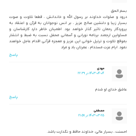
بسم الحق
درود و صلوات خداوند بر رسول الله و خاندانش ، قطعا تلاوت و صوت
بسیار زیبا و دلنشین صالح عزیز ، بر انس نوجوانان به قرآن و اعتقاد به
پروردگار رحمان تاثیر گذار خواهد بود. اطمینان خاطر دارد کارشناسان و
مسئولین ارجمند برنامه نورانی و آسمانی محفل نسبت به ضبط و انتشار
بموقع تلاوت و ترتیل خوانی این عزیز و معجزه قرآنی اقدام عاجل خواهند
نمود. ایام عزت مستدام ، عمرتان باد و مراد
پاسخ
مهدی
1403-04-04 در 22:39
عاشق خدای او شدم
پاسخ
مصطفی
1403-03-25 در 21:59
احسنت ، بسیار عالی، خداوند حافظ و نگدارت باشد.