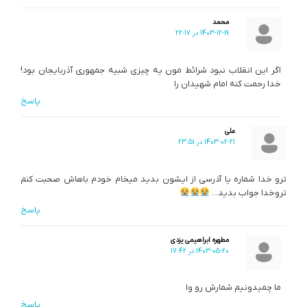
محمد
1403-12-19 در 22:17
اگر این انقلاب نبود شرائط مون یه چیزی شبیه جمهوری آذربایجان بود!
خدا رحمت کنه امام شهیدان را
پاسخ
علی
1403-02-21 در 23:51
ترو خدا شماره یا آدرسی از ایشون بدید میخام خودم باهاش صحبت کنم
تروخدا جواب بدید…
پاسخ
مطهره ابراهیمی یزدی
1403-05-20 در 17:42
ما چمیدونیم شمارش رو وا
پاسخ