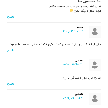
خدا حفظشون کنه
ما رو هم از دعای خیرتون بی نصیب نکنین
الهم عجل ولیک الفرج
پاسخ
فاطمه‌
1404-02-23 در 21:01
یکی از قشنگ ترین قرائت هایی که در عنرم شنیدم صدای محمد صالح بود
پاسخ
ناشناس
1404-01-31 در 00:55
صالح جان ایول دمت گرررررررم
پاسخ
ناشناس
1404-01-17 در 07:59