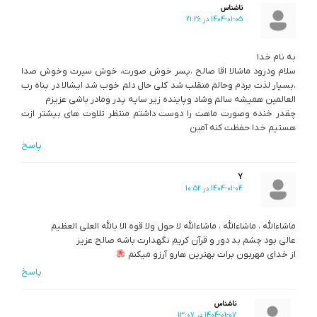
ناشناس
1404-01-05 در 21:26
به نام خدا
سلام ودرود ماشالا اقا صالح ،پسر خوش صورت، خوش سیرت وخوش صدا
،بسیار لذت بردم وحالم منقلب شد کلی حال دلم خوب شد ایشالا در پناه رب
العالمین همیشه سالم وشاد وپاینده زیر سایه پدر ومادر باشی عزیزم
چقدر خنده وصورت ماهت را دوست داشتم منتظر تلاوت های بیشتر ازت
هستیم خدا حفظت کنه آمین
پاسخ
Y
1404-01-04 در 10:52
ماشاءالله ، ماشاءالله ، ماشاءالله لا حول ولا قوه الا بالله العلی العظیم
عالی بود چشم بد دور و قرآن کریم نگهدارت باشه صالح عزیز
از خدای مهربون برات بهترین هارو آرزو میکنم
پاسخ
ناشناس
1404-01-07 در 13:07