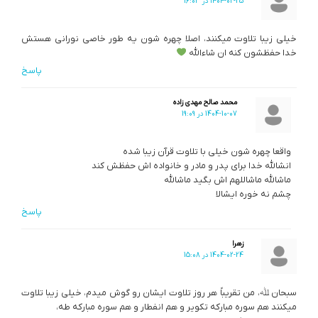
1404-02-25 در 16:03
خیلی زیبا تلاوت میکنند، اصلا چهره شون یه طور خاصی نورانی هستش
خدا حفظشون کنه ان شاءالله
پاسخ
محمد صالح مهدی زاده
1404-10-07 در 19:09
واقعا چهره شون خیلی با تلاوت قرآن زیبا شده
انشالله خدا برای پدر و مادر و خانواده اش حفظش کند
ماشالله ماشاللهم اش بگید ماشالله
چشم نه خوره ایشالا
پاسخ
زهرا
1404-02-24 در 15:08
سبحان ﷲ، من تقریباً هر روز تلاوت ایشان رو گوش میدم، خیلی زیبا تلاوت
میکنند هم سوره مبارکه تکویر و هم انفطار و هم سوره مبارکه طه،