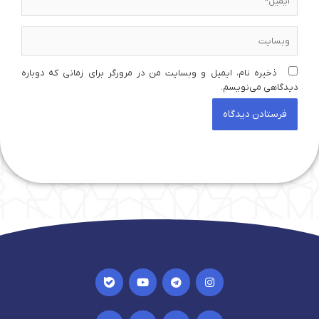
وبسایت
ذخیره نام، ایمیل و وبسایت من در مرورگر برای زمانی که دوباره
دیدگاهی می‌نویسم.
I
Y
T
I
c
o
e
n
o
u
l
s
n
t
e
t
I
I
I
I
-
u
g
a