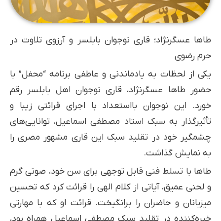
طاها عسگرنژاد؛ قاری نوجوان بابلسر و آرزوی تلاوت در
حرم رضوی
یکی از لحظات به یادماندنی و عاطفی برنامه “محفل” با
حضور طاها عسگرنژاد، قاری نوجوان اهل بابلسر رقم
خورد. این نوجوان بااستعداد با اجرای قرائتی زیبا و
تأثیرگذار به سبک استاد مصطفی اسماعیل، توانایی‌های
چشمگیر خود در تقلید سبک این قاری مشهور مصری را
به نمایش گذاشت.
طاها با تسلط فنی قابل توجهی برای سن خود، صوتی گرم
و لحنی عمیق، آیاتی از کلام الهی را قرائت کرد که تحسین
میزبانان و حاضران را برانگیخت. قرائت او که با مهارتی
خیره‌کننده در تقلید سبک مصطفی اسماعیل همراه بود،