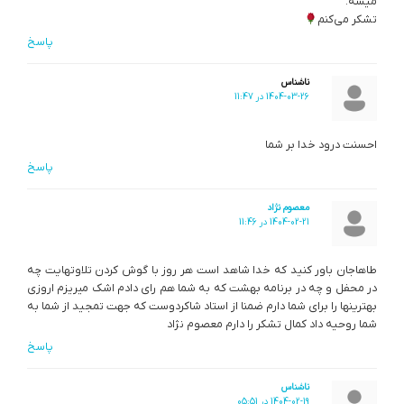
میشه.
تشکر می‌کنم
پاسخ
ناشناس
1404-03-26 در 11:47
احسنت درود خدا بر شما
پاسخ
معصوم نژاد
1404-02-21 در 11:46
طاهاجان باور کنید که خدا شاهد است هر روز با گوش کردن تلاوتهایت چه
در محفل و چه در برنامه بهشت که به شما هم رای دادم اشک میریزم اروزی
بهترینها را برای شما دارم ضمنا از استاد شاکردوست که جهت تمجید از شما به
شما روحیه داد کمال تشکر را دارم معصوم نژاد
پاسخ
ناشناس
1404-02-19 در 05:51