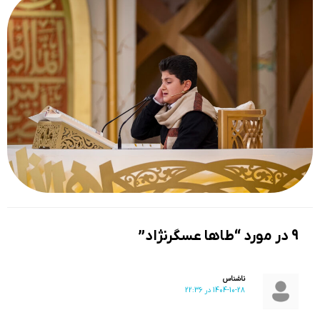
9 در مورد “طاها عسگرنژاد”
ناشناس
1404-10-28 در 22:36