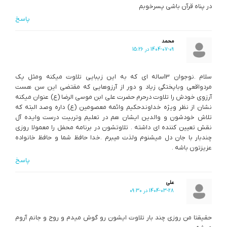
در پناه قرآن باشی پسرخوبم
پاسخ
محمد
1404-07-09 در 15:26
سلام .نوجوان 13ساله ای که به این زیبایی تلاوت میکنه ومثل یک
مردواقعی وباپختگی زیاد و دور از آرزوهایی که مقتضی این سن هست
آرزوی خودش را تلاوت درحرم حضرت علی ابن موسی الرضا (ع) عنوان میکنه
نشان از نظر ویژه خداوندحکیم وائمه معصومین (ع) داره وصد البته که
تلاش خودشون و والدین ایشان هم در تعلیم وتربیت درست وایده آل
نقش تعیین کننده ای داشته . تلاوتشون در برنامه محفل را معمولا روزی
چندبار با جان دل میشنوم ولذت میبرم .خدا حافظ شما و حافظ خانواده
عزیزتون باشه .
پاسخ
علی
1404-03-28 در 09:30
حقیقتا من روزی چند بار تلاوت ایشون رو گوش میدم و روح و جانم آروم