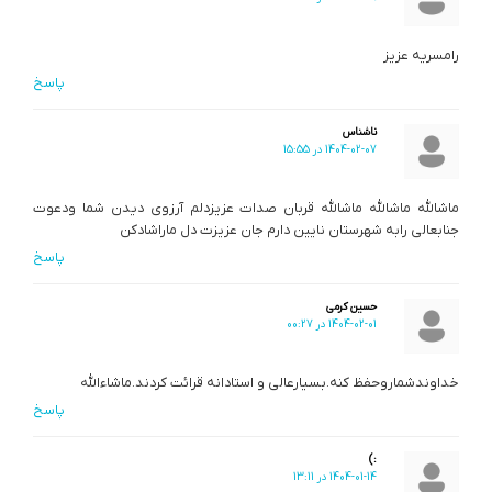
رامسریه عزیز
پاسخ
ناشناس
1404-02-07 در 15:55
ماشالله ماشالله ماشالله قربان صدات عزیزدلم آرزوی دیدن شما ودعوت
جنابعالی رابه شهرستان نایین دارم جان عزیزت دل ماراشادکن
پاسخ
حسین کرمی
1404-02-01 در 00:27
خداوندشماروحفظ کنه.بسیارعالی و استادانه قرائت کردند.ماشاءالله
پاسخ
:)
1404-01-14 در 13:11