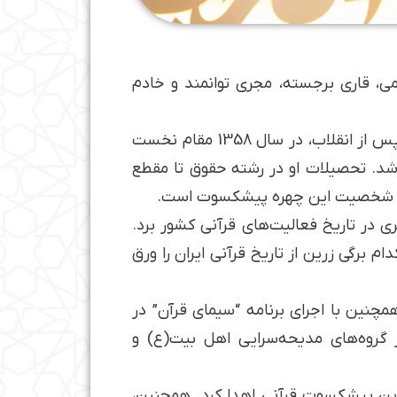
می، قاری برجسته، مجری توانمند و خادم
استاد سلیمی متولد 1332 در تهران، افتخاراتی بی‌بدیل در کارنامه خود دارد. او به عنوان اولین نماینده ایران پس از انقلاب، در سال 1358 مقام نخست
 شد. تحصیلات او در رشته حقوق تا مقطع
 در شخصیت این چهره پیشکسوت است.
ی در تاریخ فعالیت‌های قرآنی کشور برد.
برگی زرین از تاریخ قرآنی ایران را ورق
چنین با اجرای برنامه “سیمای قرآن” در
گروه‌های مدیحه‌سرایی اهل بیت(ع) و
این پیشکسوت قرآنی اهدا کرد. همچنین،