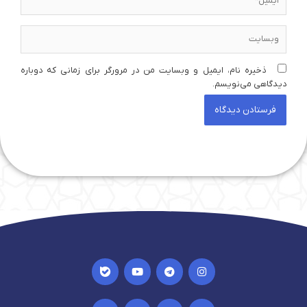
وبسایت
ذخیره نام، ایمیل و وبسایت من در مرورگر برای زمانی که دوباره
دیدگاهی می‌نویسم.
I
Y
T
I
c
o
e
n
o
u
l
s
n
t
e
t
I
I
I
I
-
u
g
a