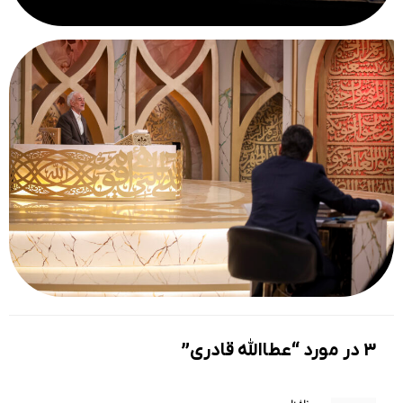
3 در مورد “عطاالله قادری”