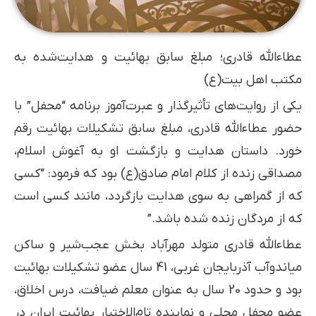
عطاءالله قادری؛ مبلغ سابق بهائیت و هدایت‌شده به
مکتب اهل بیت(ع)
یکی از روایت‌های تأثیرگذار و عبرت‌آموز برنامه “محفل” با
حضور عطاءالله قادری، مبلغ سابق تشکیلات بهائیت رقم
خورد. داستان هدایت و بازگشت او به آغوش اسلام،
مصداقی زنده از کلام امام صادق(ع) بود که فرمود: “کسی
که از گمراهی به سوی هدایت بازگردد، مانند کسی است
که از مردگان زنده شده باشد.”
عطاءالله قادری متولد مهرآباد بخش عجب‌شیر و ساکن
میاندوآب آذربایجان غربی، 41 سال عضو تشکیلات بهائیت
بود و حدود 20 سال به عنوان معلم ضیافت، درس اخلاق،
عضو محفل محلی و نماینده تام‌الاختیار بهائیت ایران در